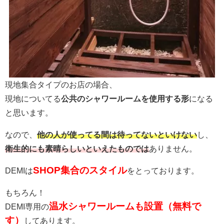
現地集合タイプのお店の場合、
現地についてる
公共のシャワールームを使用する形
になる
と思います。
なので、
他の人が使ってる間は待ってないといけない
し、
衛生的にも素晴らしいといえたものでは
ありません。
SHOP集合のスタイル
DEMIは
をとっております。
もちろん！
温水シャワールームも設置（無料で
DEMI専用の
す）
してあります。