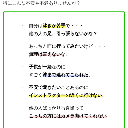
特にこんな不安や不満ありませんか？
・ 自分は
泳ぎが苦手
で・・・
他の人の
足、引っ張らないかな？
・ あっち方面に
行ってみたい
けど・・・
無理は言えない
な。
・
子供が一緒
なのに
すごく
沖まで連れてこられた
。
・
不安で聞きたい
ことあるのに
インストラクターの近くに行けない
。
・ 他の人ばっかり写真撮って
こっちの方にはカメラ向けてくれない