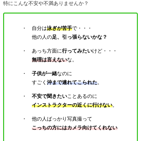
特にこんな不安や不満ありませんか？
・ 自分は
泳ぎが苦手
で・・・
他の人の
足、引っ張らないかな？
・ あっち方面に
行ってみたい
けど・・・
無理は言えない
な。
・
子供が一緒
なのに
すごく
沖まで連れてこられた
。
・
不安で聞きたい
ことあるのに
インストラクターの近くに行けない
。
・ 他の人ばっかり写真撮って
こっちの方にはカメラ向けてくれない