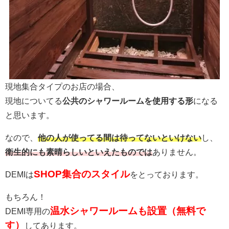
現地集合タイプのお店の場合、
現地についてる
公共のシャワールームを使用する形
になる
と思います。
なので、
他の人が使ってる間は待ってないといけない
し、
衛生的にも素晴らしいといえたものでは
ありません。
SHOP集合のスタイル
DEMIは
をとっております。
もちろん！
温水シャワールームも設置（無料で
DEMI専用の
す）
してあります。