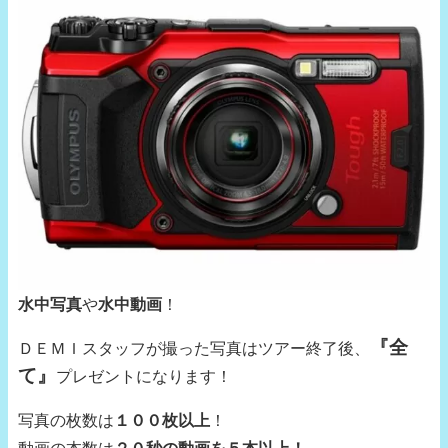
水中写真
や
水中動画
！
『全
ＤＥＭＩスタッフが撮った写真はツアー終了後、
て』
プレゼントになります！
写真の枚数は
１００枚以上
！
動画の本数は
２０秒の動画を５本以上！