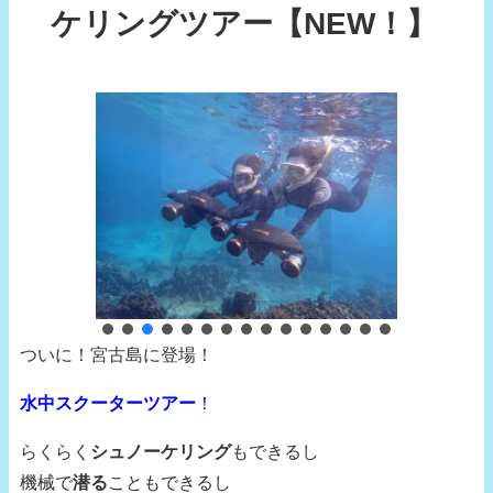
ケリングツアー【NEW！】
ついに！宮古島に登場！
水中スクーターツアー
！
らくらく
シュノーケリング
もできるし
機械で
潜る
こともできるし