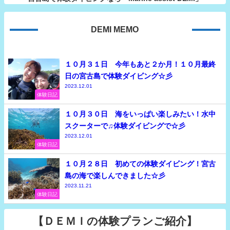
DEMI MEMO
１０月３１日 今年もあと２か月！１０月最終
日の宮古島で体験ダイビング☆彡
2023.12.01
体験日記
１０月３０日 海をいっぱい楽しみたい！水中
スクーターで♫体験ダイビングで☆彡
2023.12.01
体験日記
１０月２８日 初めての体験ダイビング！宮古
島の海で楽しんできました☆彡
2023.11.21
体験日記
【ＤＥＭＩの体験プランご紹介】