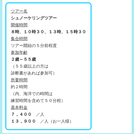
ツアー名
シュノーケリングツアー
開催時間
８時、１０時３０、１３時、１５時３０
集合時間
ツアー開始の５分前程度
参加年齢
２歳～５５歳
（５５歳以上の方は
診断書があれば参加可）
所要時間
約２時間
（内、海洋での時間は
練習時間を含めて５０分程）
基本料金
７，４００
／人
１３，９００
／人（お一人様）