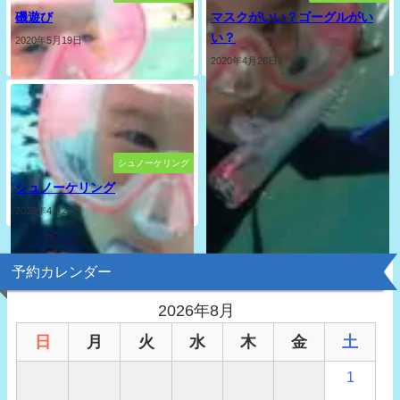
磯遊び
マスクがいい？ゴーグルがい
い？
2020年5月19日
2020年4月26日
シュノーケリング
シュノーケリング
2020年4月23日
予約カレンダー
2026年8月
日
月
火
水
木
金
土
1