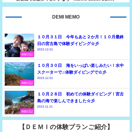
DEMI MEMO
１０月３１日 今年もあと２か月！１０月最終
日の宮古島で体験ダイビング☆彡
2023.12.01
体験日記
１０月３０日 海をいっぱい楽しみたい！水中
スクーターで♫体験ダイビングで☆彡
2023.12.01
体験日記
１０月２８日 初めての体験ダイビング！宮古
島の海で楽しんできました☆彡
2023.11.21
体験日記
【ＤＥＭＩの体験プランご紹介】