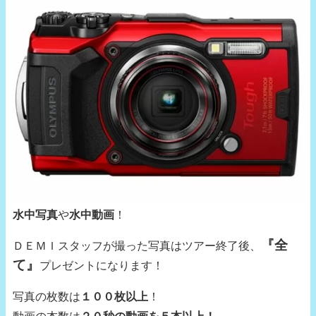
水中写真
や
水中動画
！
『全
ＤＥＭＩスタッフが撮った写真はツアー終了後、
て』
プレゼントになります！
写真の枚数は
１００枚以上
！
動画の本数は
２０秒の動画を５本以上！