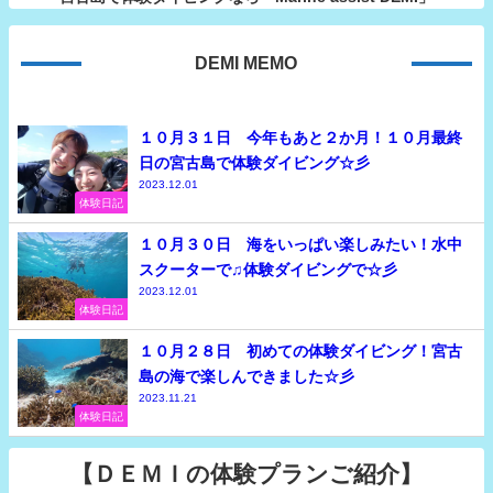
DEMI MEMO
１０月３１日 今年もあと２か月！１０月最終
日の宮古島で体験ダイビング☆彡
2023.12.01
体験日記
１０月３０日 海をいっぱい楽しみたい！水中
スクーターで♫体験ダイビングで☆彡
2023.12.01
体験日記
１０月２８日 初めての体験ダイビング！宮古
島の海で楽しんできました☆彡
2023.11.21
体験日記
【ＤＥＭＩの体験プランご紹介】