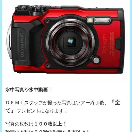
水中写真
や
水中動画
！
『全
ＤＥＭＩスタッフが撮った写真はツアー終了後、
て』
プレゼントになります！
写真の枚数は
１００枚以上
！
動画の本数は
２０秒の動画を５本以上！