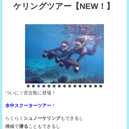
ケリングツアー【NEW！】
ついに！宮古島に登場！
水中スクーターツアー
！
らくらく
シュノーケリング
もできるし
機械で
潜る
こともできるし