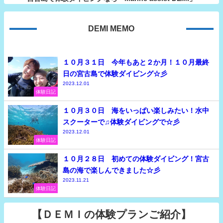
DEMI MEMO
１０月３１日 今年もあと２か月！１０月最終
日の宮古島で体験ダイビング☆彡
2023.12.01
体験日記
１０月３０日 海をいっぱい楽しみたい！水中
スクーターで♫体験ダイビングで☆彡
2023.12.01
体験日記
１０月２８日 初めての体験ダイビング！宮古
島の海で楽しんできました☆彡
2023.11.21
体験日記
【ＤＥＭＩの体験プランご紹介】