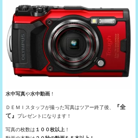
水中写真
や
水中動画
！
『全
ＤＥＭＩスタッフが撮った写真はツアー終了後、
て』
プレゼントになります！
写真の枚数は
１００枚以上
！
動画の本数は
２０秒の動画を５本以上！