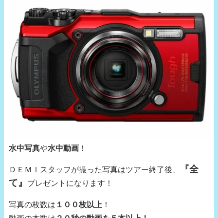
水中写真
や
水中動画
！
『全
ＤＥＭＩスタッフが撮った写真はツアー終了後、
て』
プレゼントになります！
写真の枚数は
１００枚以上
！
動画の本数は
２０秒の動画を５本以上！