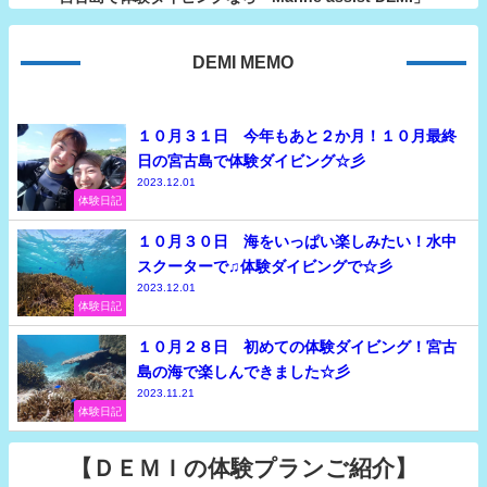
DEMI MEMO
１０月３１日 今年もあと２か月！１０月最終
日の宮古島で体験ダイビング☆彡
2023.12.01
体験日記
１０月３０日 海をいっぱい楽しみたい！水中
スクーターで♫体験ダイビングで☆彡
2023.12.01
体験日記
１０月２８日 初めての体験ダイビング！宮古
島の海で楽しんできました☆彡
2023.11.21
体験日記
【ＤＥＭＩの体験プランご紹介】