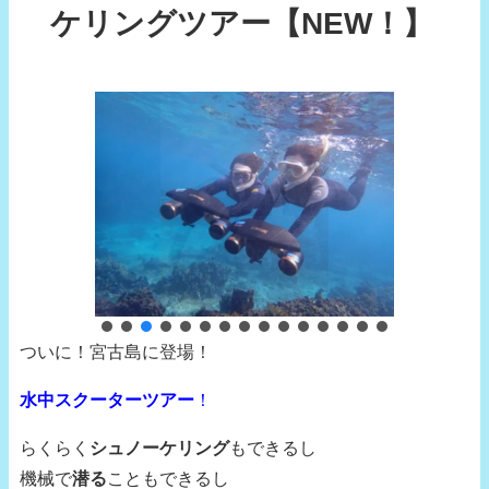
ケリングツアー【NEW！】
ついに！宮古島に登場！
水中スクーターツアー
！
らくらく
シュノーケリング
もできるし
機械で
潜る
こともできるし