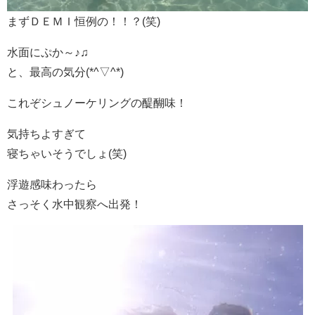
まずＤＥＭＩ恒例の！！？(笑)
水面にぷか～♪♫
と、最高の気分(*^▽^*)
これぞシュノーケリングの醍醐味！
気持ちよすぎて
寝ちゃいそうでしょ(笑)
浮遊感味わったら
さっそく水中観察へ出発！