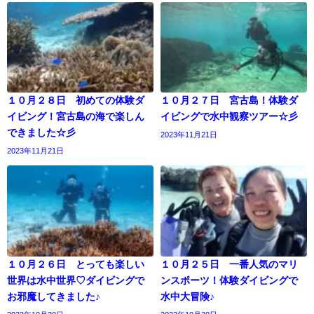
１０月２８日 初めての体験ダ
１０月２７日 宮古島！体験ダ
イビング！宮古島の海で楽しん
イビングで水中観察ツアー☆彡
できました☆彡
2023年11月21日
2023年11月21日
１０月２６日 とっても楽しい
１０月２５日 一番人気のマリ
世界は水中世界♡ダイビングで
ンスポーツ！体験ダイビングで
お邪魔してきました♪
水中大冒険♪