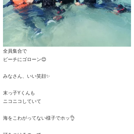
全員集合で
ビーチにゴローン😊
みなさん、いい笑顔✨
末っ子Yくんも
ニコニコしていて
海をこわがってない様子でホッ👌