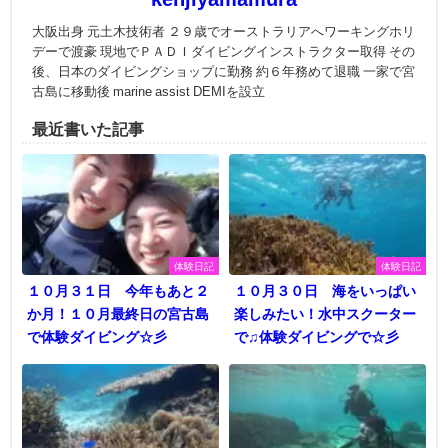
大阪出身 元土木技術者 ２９歳でオーストラリアへワーキングホリ
デーで渡豪 現地でＰＡＤＩダイビングインストラクター取得 その
後、日本のダイビングショップに勤務 約６年務めて退職 一家で宮
古島に移動後 marine assist DEMIを設立
最近書いた記事
体験日記
体験日記
１０月３１日 今年もあと２
１０月３０日 海をいっぱい
か月！１０月最終日の宮古島
楽しみたい！水中スクーター
で体験ダイビング☆彡
で♫体験ダイビングで☆彡