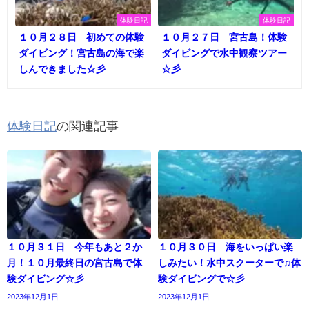
体験日記
体験日記
１０月２８日 初めての体験
１０月２７日 宮古島！体験
ダイビング！宮古島の海で楽
ダイビングで水中観察ツアー
しんできました☆彡
☆彡
体験日記
の関連記事
１０月３１日 今年もあと２か
１０月３０日 海をいっぱい楽
月！１０月最終日の宮古島で体
しみたい！水中スクーターで♫体
験ダイビング☆彡
験ダイビングで☆彡
2023年12月1日
2023年12月1日