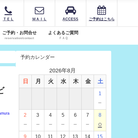
ＴＥＬ
ＭＡＩＬ
ACCESS
ご予約はこちら
ご予約・お問合せ
よくあるご質問
reservation/contact
ＦＡＱ
予約カレンダー
2026年8月
日
月
火
水
木
金
土
ビ
1
－
amura
2
3
4
5
6
7
8
－
－
－
－
－
－
○
9
10
11
12
13
14
15