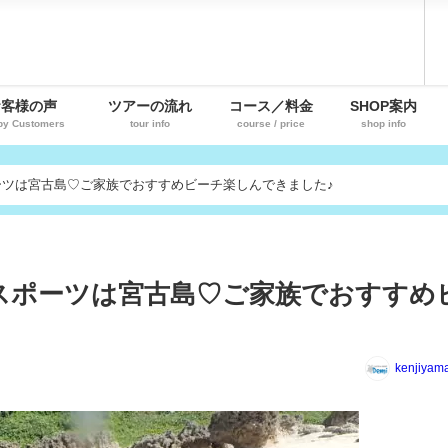
お客様の声
ツアーの流れ
コース／料金
SHOP案内
py Customers
tour info
course / price
shop info
ツは宮古島♡ご家族でおすすめビーチ楽しんできました♪
スポーツは宮古島♡ご家族でおすすめ
kenjiyam