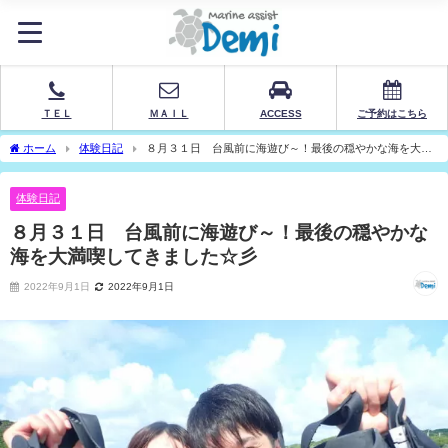
ＴＥＬ
ＭＡＩＬ
ACCESS
ご予約はこちら
ホーム
体験日記
８月３１日 台風前に海遊び～！最後の穏やかな海を大満
喫してきました☆彡
体験日記
８月３１日 台風前に海遊び～！最後の穏やかな
海を大満喫してきました☆彡
2022年9月1日
2022年9月1日