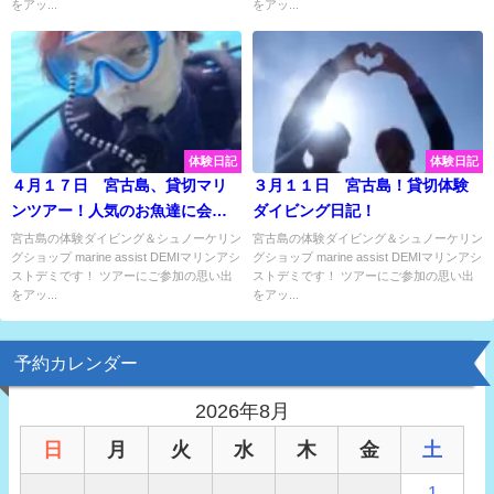
をアッ...
をアッ...
体験日記
体験日記
４月１７日 宮古島、貸切マリ
３月１１日 宮古島！貸切体験
ンツアー！人気のお魚達に会っ
ダイビング日記！
てきました！
宮古島の体験ダイビング＆シュノーケリン
宮古島の体験ダイビング＆シュノーケリン
グショップ marine assist DEMIマリンアシ
グショップ marine assist DEMIマリンアシ
ストデミです！ ツアーにご参加の思い出
ストデミです！ ツアーにご参加の思い出
をアッ...
をアッ...
予約カレンダー
2026年8月
日
月
火
水
木
金
土
1