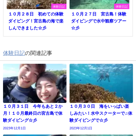
体験日記
体験日記
１０月２８日 初めての体験
１０月２７日 宮古島！体験
ダイビング！宮古島の海で楽
ダイビングで水中観察ツアー
しんできました☆彡
☆彡
体験日記
の関連記事
１０月３１日 今年もあと２か
１０月３０日 海をいっぱい楽
月！１０月最終日の宮古島で体
しみたい！水中スクーターで♫体
験ダイビング☆彡
験ダイビングで☆彡
2023年12月1日
2023年12月1日