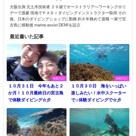
大阪出身 元土木技術者 ２９歳でオーストラリアへワーキングホリ
デーで渡豪 現地でＰＡＤＩダイビングインストラクター取得 その
後、日本のダイビングショップに勤務 約６年務めて退職 一家で宮
古島に移動後 marine assist DEMIを設立
最近書いた記事
体験日記
体験日記
１０月３１日 今年もあと２
１０月３０日 海をいっぱい
か月！１０月最終日の宮古島
楽しみたい！水中スクーター
で体験ダイビング☆彡
で♫体験ダイビングで☆彡