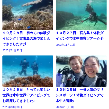
１０月２８日 初めての体験ダ
１０月２７日 宮古島！体験ダ
イビング！宮古島の海で楽しん
イビングで水中観察ツアー☆彡
できました☆彡
2023年11月21日
2023年11月21日
１０月２６日 とっても楽しい
１０月２５日 一番人気のマリ
世界は水中世界♡ダイビングで
ンスポーツ！体験ダイビングで
お邪魔してきました♪
水中大冒険♪
2023年10月30日
2023年10月30日