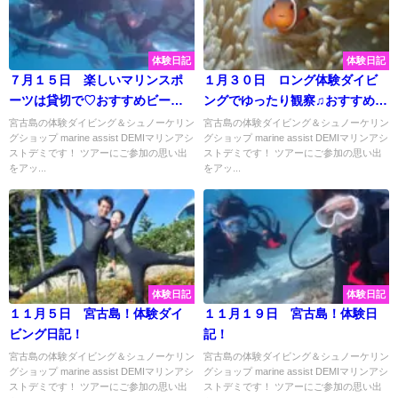
体験日記
体験日記
７月１５日 楽しいマリンスポ
１月３０日 ロング体験ダイビ
ーツは貸切で♡おすすめビーチ
ングでゆったり観察♫おすすめビ
を大満喫してきました♪人気のお
ーチを大満喫♡
宮古島の体験ダイビング＆シュノーケリン
宮古島の体験ダイビング＆シュノーケリン
グショップ marine assist DEMIマリンアシ
グショップ marine assist DEMIマリンアシ
魚てんこ盛り☆彡
ストデミです！ ツアーにご参加の思い出
ストデミです！ ツアーにご参加の思い出
をアッ...
をアッ...
体験日記
体験日記
１１月５日 宮古島！体験ダイ
１１月１９日 宮古島！体験日
ビング日記！
記！
宮古島の体験ダイビング＆シュノーケリン
宮古島の体験ダイビング＆シュノーケリン
グショップ marine assist DEMIマリンアシ
グショップ marine assist DEMIマリンアシ
ストデミです！ ツアーにご参加の思い出
ストデミです！ ツアーにご参加の思い出