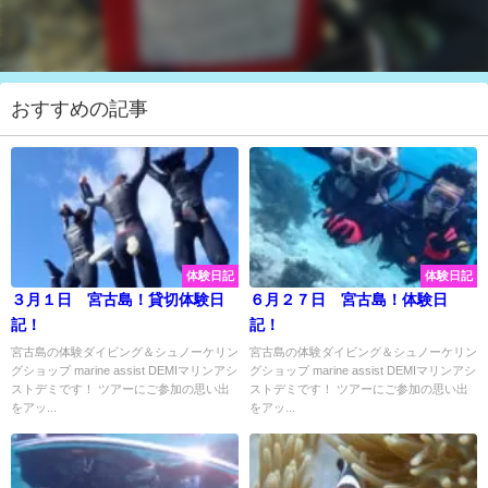
おすすめの記事
体験日記
体験日記
３月１日 宮古島！貸切体験日
６月２７日 宮古島！体験日
記！
記！
宮古島の体験ダイビング＆シュノーケリン
宮古島の体験ダイビング＆シュノーケリン
グショップ marine assist DEMIマリンアシ
グショップ marine assist DEMIマリンアシ
ストデミです！ ツアーにご参加の思い出
ストデミです！ ツアーにご参加の思い出
をアッ...
をアッ...