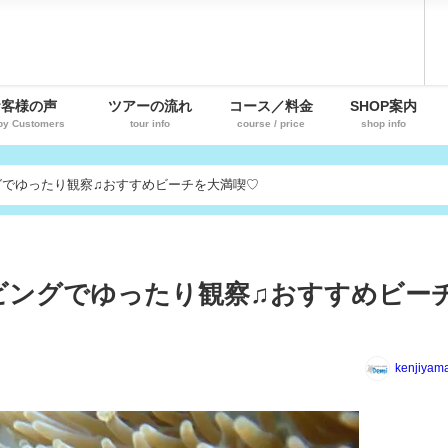
お客様の声
ツアーの流れ
コース／料金
SHOP案内
py Customers
tour info
course / price
shop info
グでゆったり観察♫おすすめビーチを大満喫♡
ビングでゆったり観察♫おすすめビー
kenjiyam