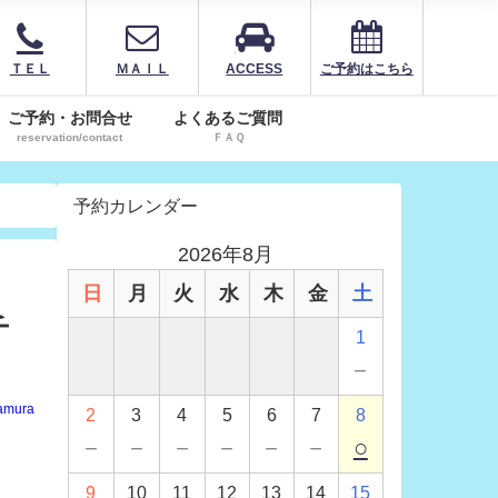
ＴＥＬ
ＭＡＩＬ
ACCESS
ご予約はこちら
ご予約・お問合せ
よくあるご質問
reservation/contact
ＦＡＱ
予約カレンダー
2026年8月
日
月
火
水
木
金
土
チ
1
－
amura
2
3
4
5
6
7
8
－
－
－
－
－
－
○
9
10
11
12
13
14
15