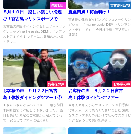
体験日記
宮古島NEWS
８月１０日 楽しい楽しい海遊
夏至南風！梅雨明け！
び！宮古島マリンスポーツで最
宮古島の体験ダイビング＆シュノーケリン
グショップ marine assist DEMIマリンアシ
高の思い出作ってきましたよ♪
宮古島の体験ダイビング＆シュノーケリン
ストデミ です！ 今日は沖縄・宮古島の
グショップ marine assist DEMIマリンアシ
速報を...
ストデミです！ ツアーにご参加の思い出
をアッ...
お客様の声
お客様の声
お客様の声 ９月２２日宮古
お客様の声 ６月２２日宮古
島！体験ダイビングツアー！①
島！体験ダイビングツアー！
ＴさんＳさんからのメッセージ 急な前日
ＫさんＲさんからのメッセージ 当日予約
予約も親切に対応して下さいました。 当
でもスムーズに案内くださいました 素敵
日も笑顔が素敵なご家族が出迎えてくれ
なスタッフさんのおかげで初めてのダイビ
て、安心してツアーに迎えまし...
ングも安心して挑戦出来まし...