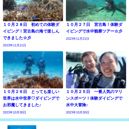
１０月２８日 初めての体験ダ
１０月２７日 宮古島！体験ダ
イビング！宮古島の海で楽しん
イビングで水中観察ツアー☆彡
できました☆彡
2023年11月21日
2023年11月21日
１０月２６日 とっても楽しい
１０月２５日 一番人気のマリ
世界は水中世界♡ダイビングで
ンスポーツ！体験ダイビングで
お邪魔してきました♪
水中大冒険♪
2023年10月30日
2023年10月30日