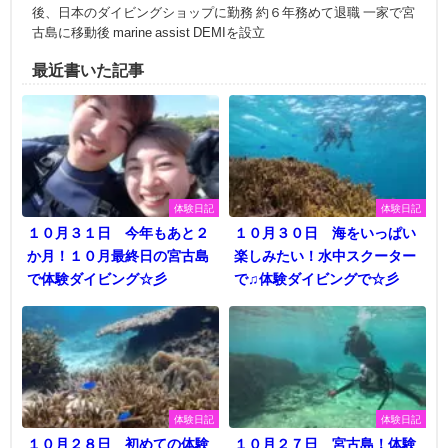
後、日本のダイビングショップに勤務 約６年務めて退職 一家で宮
古島に移動後 marine assist DEMIを設立
最近書いた記事
体験日記
体験日記
１０月３１日 今年もあと２
１０月３０日 海をいっぱい
か月！１０月最終日の宮古島
楽しみたい！水中スクーター
で体験ダイビング☆彡
で♫体験ダイビングで☆彡
体験日記
体験日記
１０月２８日 初めての体験
１０月２７日 宮古島！体験