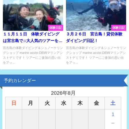
体験日記
体験日記
１１月１１日 体験ダイビング
３月２６日 宮古島！貸切体験
は宮古島で♫大人気のツアーをい
ダイビング日記！
っぱい楽しんできました♡
宮古島の体験ダイビング＆シュノーケリン
宮古島の体験ダイビング＆シュノーケリン
グショップ marine assist DEMIマリンアシ
グショップ marine assist DEMIマリンアシ
ストデミです！ ツアーにご参加の思い出
ストデミです！ ツアーにご参加の思い出
をアッ...
をアッ...
予約カレンダー
2026年8月
日
月
火
水
木
金
土
1
－