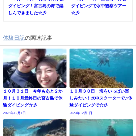
ダイビング！宮古島の海で楽
ダイビングで水中観察ツアー
しんできました☆彡
☆彡
体験日記
の関連記事
１０月３１日 今年もあと２か
１０月３０日 海をいっぱい楽
月！１０月最終日の宮古島で体
しみたい！水中スクーターで♫体
験ダイビング☆彡
験ダイビングで☆彡
2023年12月1日
2023年12月1日