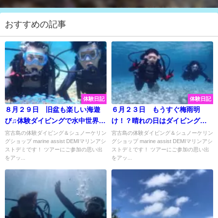
おすすめの記事
体験日記
体験日記
８月２９日 旧盆も楽しい海遊
６月２３日 もうすぐ梅雨明
び♫体験ダイビングで水中世界へ
け！？晴れの日はダイビングで
♡
決まりー♫
宮古島の体験ダイビング＆シュノーケリン
宮古島の体験ダイビング＆シュノーケリン
グショップ marine assist DEMIマリンアシ
グショップ marine assist DEMIマリンアシ
ストデミです！ ツアーにご参加の思い出
ストデミです！ ツアーにご参加の思い出
をアッ...
をアッ...