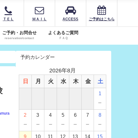
ＴＥＬ
ＭＡＩＬ
ACCESS
ご予約はこちら
ご予約・お問合せ
よくあるご質問
reservation/contact
ＦＡＱ
予約カレンダー
2026年8月
日
月
火
水
木
金
土
験
1
－
amura
2
3
4
5
6
7
8
－
－
－
－
－
－
－
9
10
11
12
13
14
15