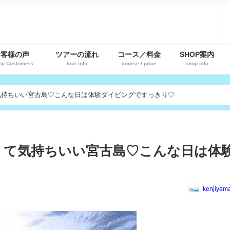
お客様の声
ツアーの流れ
コース／料金
SHOP案内
py Customers
tour info
course / price
shop info
気持ちいい宮古島♡こんな日は体験ダイビングですっきり♡
くて気持ちいい宮古島♡こんな日は体
kenjiyam