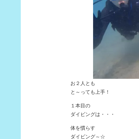
お２人とも
と～っても上手！
１本目の
ダイビングは・・・
体を慣らす
ダイビング～☆