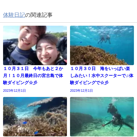
体験日記
の関連記事
１０月３１日 今年もあと２か
１０月３０日 海をいっぱい楽
月！１０月最終日の宮古島で体
しみたい！水中スクーターで♫体
験ダイビング☆彡
験ダイビングで☆彡
2023年12月1日
2023年12月1日