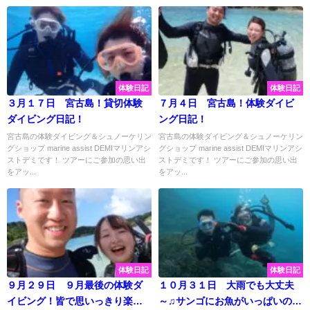
体験日記
体験日記
３月１７日 宮古島！貸切体験
７月４日 宮古島！体験ダイビ
ダイビング日記！
ング日記！
宮古島の体験ダイビング＆シュノーケリン
宮古島の体験ダイビング＆シュノーケリン
グショップ marine assist DEMIマリンアシ
グショップ marine assist DEMIマリンアシ
ストデミです！ ツアーにご参加の思い出
ストデミです！ ツアーにご参加の思い出
をアッ...
をアッ...
体験日記
体験日記
９月２９日 ９月最後の体験ダ
１０月３１日 大雨でも大丈夫
イビング！皆で思いっきり楽し
～♫サンゴにお魚がいっぱいの美