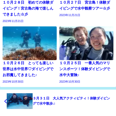
１０月２８日 初めての体験ダ
１０月２７日 宮古島！体験ダ
イビング！宮古島の海で楽しん
イビングで水中観察ツアー☆彡
できました☆彡
2023年11月21日
2023年11月21日
１０月２６日 とっても楽しい
１０月２５日 一番人気のマリ
世界は水中世界♡ダイビングで
ンスポーツ！体験ダイビングで
お邪魔してきました♪
水中大冒険♪
2023年10月30日
2023年10月30日
３月３１日 大人気アクティビティ！体験ダイビン
グで水中散歩♫