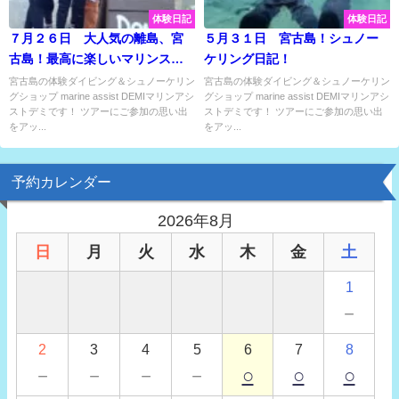
体験日記
体験日記
７月２６日 大人気の離島、宮
５月３１日 宮古島！シュノー
古島！最高に楽しいマリンスポ
ケリング日記！
ーツで思い出作り♪
宮古島の体験ダイビング＆シュノーケリン
宮古島の体験ダイビング＆シュノーケリン
グショップ marine assist DEMIマリンアシ
グショップ marine assist DEMIマリンアシ
ストデミです！ ツアーにご参加の思い出
ストデミです！ ツアーにご参加の思い出
をアッ...
をアッ...
予約カレンダー
2026年8月
日
月
火
水
木
金
土
1
－
2
3
4
5
6
7
8
－
－
－
－
○
○
○