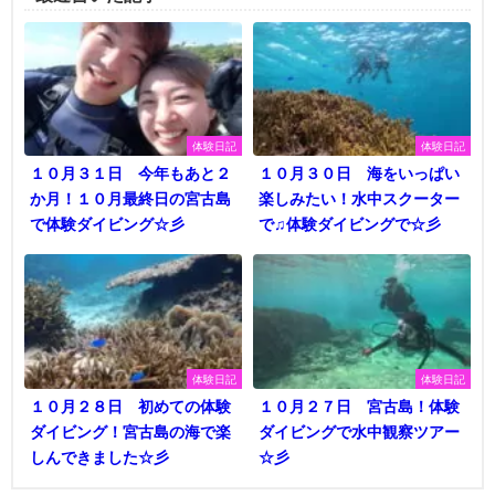
体験日記
体験日記
１０月３１日 今年もあと２
１０月３０日 海をいっぱい
か月！１０月最終日の宮古島
楽しみたい！水中スクーター
で体験ダイビング☆彡
で♫体験ダイビングで☆彡
体験日記
体験日記
１０月２８日 初めての体験
１０月２７日 宮古島！体験
ダイビング！宮古島の海で楽
ダイビングで水中観察ツアー
しんできました☆彡
☆彡