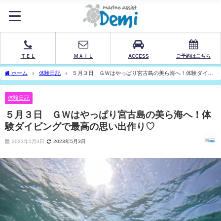
ＴＥＬ
ＭＡＩＬ
ACCESS
ご予約はこちら
ホーム
体験日記
５月３日 ＧＷはやっぱり宮古島の美ら海へ！体験ダイビ
ングで最高の思い出作り♡
体験日記
５月３日 ＧＷはやっぱり宮古島の美ら海へ！体
験ダイビングで最高の思い出作り♡
2023年5月3日
2023年5月3日