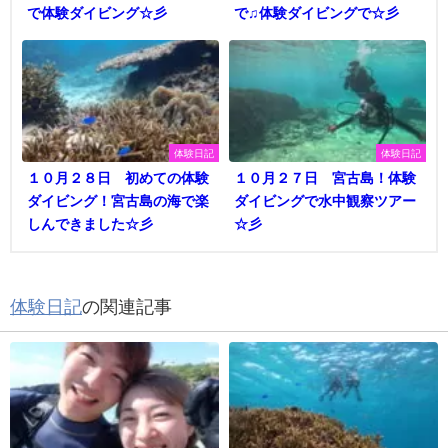
で体験ダイビング☆彡
で♫体験ダイビングで☆彡
体験日記
体験日記
１０月２８日 初めての体験
１０月２７日 宮古島！体験
ダイビング！宮古島の海で楽
ダイビングで水中観察ツアー
しんできました☆彡
☆彡
体験日記
の関連記事