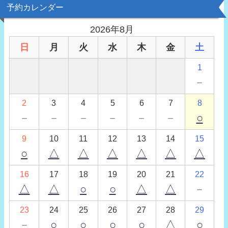
予約カレンダー
2026年8月
日
月
火
水
木
金
土
1
－
2
3
4
5
6
7
8
－
－
－
－
－
－
○
9
10
11
12
13
14
15
○
△
△
△
△
△
△
16
17
18
19
20
21
22
△
△
○
○
△
△
－
23
24
25
26
27
28
29
－
○
○
○
○
△
○