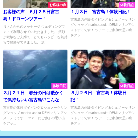
お客様の声
体験日記
お客様の声 ６月２８日宮古
１月３日 宮古島！体験日記！
島！ドローンツアー！
宮古島の体験ダイビング＆シュノーケリン
グショップ marine assist DEMIマリンアシ
Ｎさんからのメッセージ ウェディングフ
ストデミです！ ツアーにご参加の思い出
ォトで利用させていただきました。 笑顔
をアッ...
が素敵なご夫婦で、とてもハッピーな気持
ちで撮影ができました。 次...
体験日記
体験日記
３月２１日 春分の日は暖かく
３月２６日 宮古島！体験日
て気持ちいい宮古島♡こんな日
記！
は体験ダイビングですっきり
宮古島の体験ダイビング＆シュノーケリン
宮古島の体験ダイビング＆シュノーケリン
グショップ marine assist DEMIマリンアシ
グショップ marine assist DEMIマリンアシ
♡
ストデミです！ ツアーにご参加の思い出
ストデミです！ ツアーにご参加の思い出
をアッ...
をアッ...