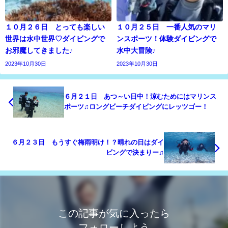
１０月２６日 とっても楽しい
１０月２５日 一番人気のマリ
世界は水中世界♡ダイビングで
ンスポーツ！体験ダイビングで
お邪魔してきました♪
水中大冒険♪
2023年10月30日
2023年10月30日
６月２１日 あつ～い日中！涼むためにはマリンス
ポーツ♫ロングビーチダイビングにレッツゴー！
６月２３日 もうすぐ梅雨明け！？晴れの日はダイ
ビングで決まりー♫
この記事が気に入ったら
フォローしよう