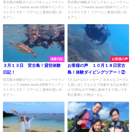
マリンスポーツで水中大満喫♡
宮古島の体験ダイビング＆シュノーケリン
宮古島の体験ダイビング＆シュノーケリン
グショップ marine assist DEMIマリンアシ
グショップ marine assist DEMIマリンアシ
ストデミです！ ツアーにご参加の思い出
ストデミです！ ツアーにご参加の思い出
をアッ...
をアッ...
体験日記
お客様の声
３月１３日 宮古島！貸切体験
お客様の声 １０月１８日宮古
日記！
島！体験ダイビングツアー！②
宮古島の体験ダイビング＆シュノーケリン
Tさんからのメッセージ タオルもゴーグル
グショップ marine assist DEMIマリンアシ
も貸し出してもらえて持参するのは水着だ
ストデミです！ ツアーにご参加の思い出
けでOKなので手軽に参加できて良いです
をアッ...
私が参加した時は一人し...