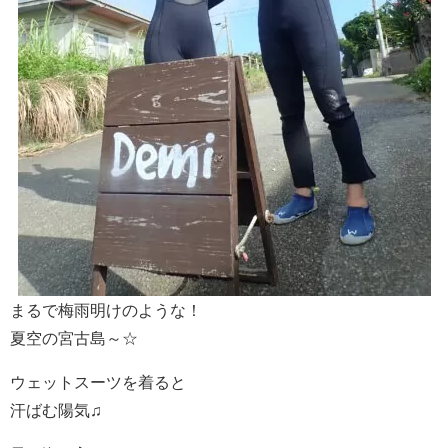
まるで梅雨明けのような！
夏空の宮古島～☆
ウェットスーツを着ると
汗ばむ陽気♫