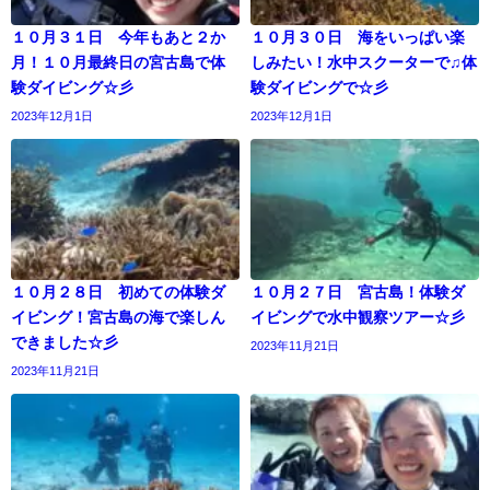
１０月３１日 今年もあと２か
１０月３０日 海をいっぱい楽
月！１０月最終日の宮古島で体
しみたい！水中スクーターで♫体
験ダイビング☆彡
験ダイビングで☆彡
2023年12月1日
2023年12月1日
１０月２８日 初めての体験ダ
１０月２７日 宮古島！体験ダ
イビング！宮古島の海で楽しん
イビングで水中観察ツアー☆彡
できました☆彡
2023年11月21日
2023年11月21日