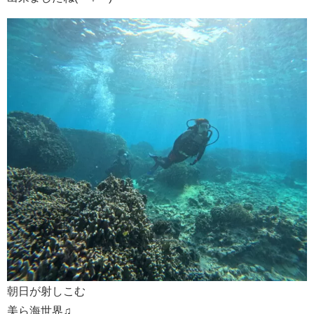
朝日が射しこむ
美ら海世界♫