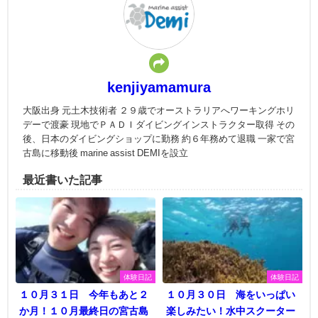
kenjiyamamura
大阪出身 元土木技術者 ２９歳でオーストラリアへワーキングホリ
デーで渡豪 現地でＰＡＤＩダイビングインストラクター取得 その
後、日本のダイビングショップに勤務 約６年務めて退職 一家で宮
古島に移動後 marine assist DEMIを設立
最近書いた記事
体験日記
体験日記
１０月３１日 今年もあと２
１０月３０日 海をいっぱい
か月！１０月最終日の宮古島
楽しみたい！水中スクーター