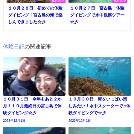
体験日記
体験日記
１０月２８日 初めての体験
１０月２７日 宮古島！体験
ダイビング！宮古島の海で楽
ダイビングで水中観察ツアー
しんできました☆彡
☆彡
体験日記
の関連記事
１０月３１日 今年もあと２か
１０月３０日 海をいっぱい楽
月！１０月最終日の宮古島で体
しみたい！水中スクーターで♫体
験ダイビング☆彡
験ダイビングで☆彡
2023年12月1日
2023年12月1日