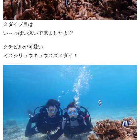
２ダイブ目は
い～っぱい泳いで来ましたよ♡
クチビルが可愛い
ミスジリュウキュウスズメダイ！