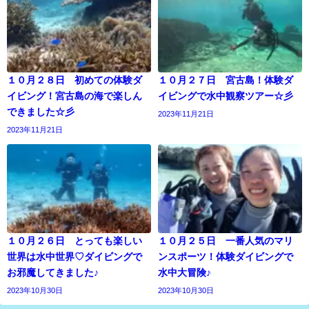
１０月２８日 初めての体験ダ
１０月２７日 宮古島！体験ダ
イビング！宮古島の海で楽しん
イビングで水中観察ツアー☆彡
できました☆彡
2023年11月21日
2023年11月21日
１０月２６日 とっても楽しい
１０月２５日 一番人気のマリ
世界は水中世界♡ダイビングで
ンスポーツ！体験ダイビングで
お邪魔してきました♪
水中大冒険♪
2023年10月30日
2023年10月30日