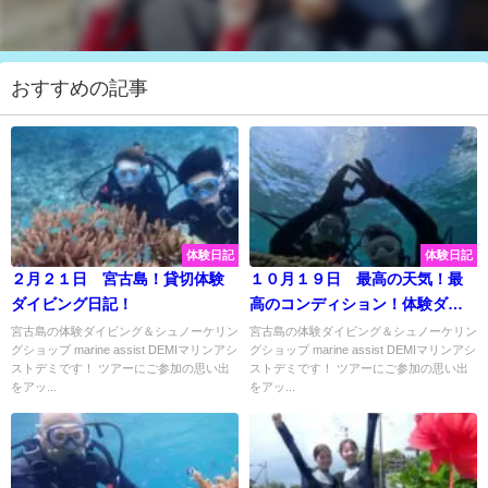
おすすめの記事
体験日記
体験日記
２月２１日 宮古島！貸切体験
１０月１９日 最高の天気！最
ダイビング日記！
高のコンディション！体験ダイ
ビングでキレイな海を楽しんで
宮古島の体験ダイビング＆シュノーケリン
宮古島の体験ダイビング＆シュノーケリン
グショップ marine assist DEMIマリンアシ
グショップ marine assist DEMIマリンアシ
きました♡
ストデミです！ ツアーにご参加の思い出
ストデミです！ ツアーにご参加の思い出
をアッ...
をアッ...