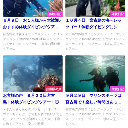
体験日記
体験日記
６月９日 お１人様から大歓迎♪
１０月４日 宮古島の海へレッ
おすすめ体験ダイビングツアー
ツゴー！体験ダイビングにシュ
で宮古島大満喫☆彡
ノーケリングツアー♫
宮古島の体験ダイビング＆シュノーケリン
宮古島の体験ダイビング＆シュノーケリン
グショップ marine assist DEMIマリンアシ
グショップ marine assist DEMIマリンアシ
ストデミです！ ツアーにご参加の思い出
ストデミです！ ツアーにご参加の思い出
をアッ...
をアッ...
お客様の声
体験日記
お客様の声 ９月２０日宮古
９月２９日 マリンスポーツは
島！体験ダイビングツアー！①
宮古島で！楽しい時間はあっと
いう間♪
ＹさんＫさんからのメッセージ オーナー
宮古島の体験ダイビング＆シュノーケリン
のケンちゃんは、とても親切で良い人でし
グショップ marine assist DEMIマリンアシ
た。 ダイビングは初めてでしたが、丁寧
ストデミです！ ツアーにご参加の思い出
に教えて下さり、楽しい時間...
をアッ...