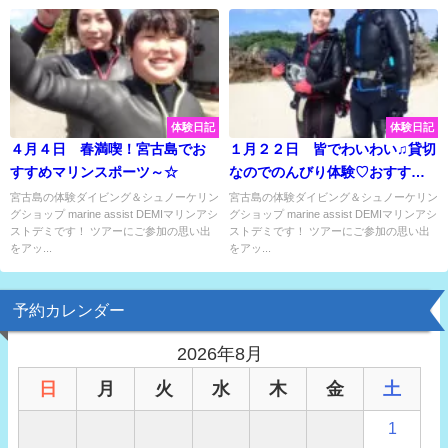
体験日記
体験日記
４月４日 春満喫！宮古島でお
１月２２日 皆でわいわい♫貸切
すすめマリンスポーツ～☆
なのでのんびり体験♡おすすめ
マリンスポーツ！
宮古島の体験ダイビング＆シュノーケリン
宮古島の体験ダイビング＆シュノーケリン
グショップ marine assist DEMIマリンアシ
グショップ marine assist DEMIマリンアシ
ストデミです！ ツアーにご参加の思い出
ストデミです！ ツアーにご参加の思い出
をアッ...
をアッ...
予約カレンダー
2026年8月
日
月
火
水
木
金
土
1