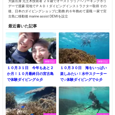
大阪出身 元土木技術者 ２９歳でオーストラリアへワーキングホリ
デーで渡豪 現地でＰＡＤＩダイビングインストラクター取得 その
後、日本のダイビングショップに勤務 約６年務めて退職 一家で宮
古島に移動後 marine assist DEMIを設立
最近書いた記事
体験日記
体験日記
１０月３１日 今年もあと２
１０月３０日 海をいっぱい
か月！１０月最終日の宮古島
楽しみたい！水中スクーター
で体験ダイビング☆彡
で♫体験ダイビングで☆彡