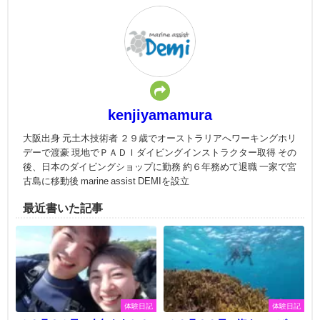
kenjiyamamura
大阪出身 元土木技術者 ２９歳でオーストラリアへワーキングホリ
デーで渡豪 現地でＰＡＤＩダイビングインストラクター取得 その
後、日本のダイビングショップに勤務 約６年務めて退職 一家で宮
古島に移動後 marine assist DEMIを設立
最近書いた記事
体験日記
体験日記