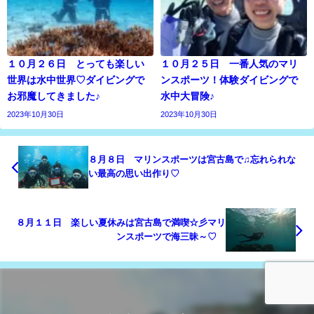
１０月２６日 とっても楽しい
１０月２５日 一番人気のマリ
世界は水中世界♡ダイビングで
ンスポーツ！体験ダイビングで
お邪魔してきました♪
水中大冒険♪
2023年10月30日
2023年10月30日
８月８日 マリンスポーツは宮古島で♫忘れられな
い最高の思い出作り♡
８月１１日 楽しい夏休みは宮古島で満喫☆彡マリ
ンスポーツで海三昧～♡