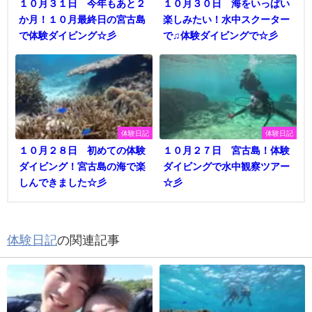
１０月３１日 今年もあと２
１０月３０日 海をいっぱい
か月！１０月最終日の宮古島
楽しみたい！水中スクーター
で体験ダイビング☆彡
で♫体験ダイビングで☆彡
体験日記
体験日記
１０月２８日 初めての体験
１０月２７日 宮古島！体験
ダイビング！宮古島の海で楽
ダイビングで水中観察ツアー
しんできました☆彡
☆彡
体験日記
の関連記事