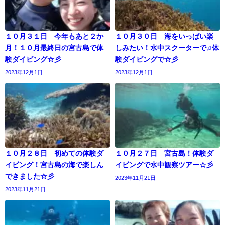
１０月３１日 今年もあと２か
１０月３０日 海をいっぱい楽
月！１０月最終日の宮古島で体
しみたい！水中スクーターで♫体
験ダイビング☆彡
験ダイビングで☆彡
2023年12月1日
2023年12月1日
１０月２８日 初めての体験ダ
１０月２７日 宮古島！体験ダ
イビング！宮古島の海で楽しん
イビングで水中観察ツアー☆彡
できました☆彡
2023年11月21日
2023年11月21日