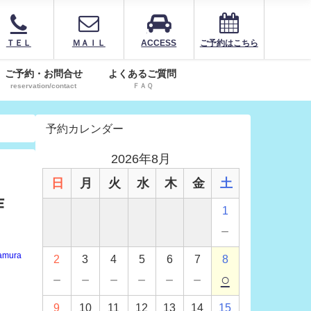
ＴＥＬ
ＭＡＩＬ
ACCESS
ご予約はこちら
ご予約・お問合せ
よくあるご質問
reservation/contact
ＦＡＱ
予約カレンダー
2026年8月
日
月
火
水
木
金
土
作
1
－
amura
2
3
4
5
6
7
8
－
－
－
－
－
－
○
9
10
11
12
13
14
15