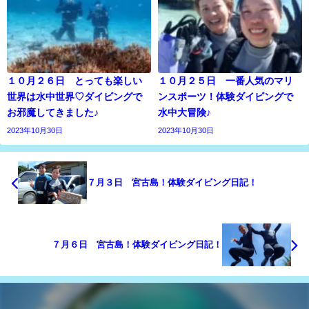
１０月２６日 とっても楽しい
１０月２５日 一番人気のマリ
世界は水中世界♡ダイビングで
ンスポーツ！体験ダイビングで
お邪魔してきました♪
水中大冒険♪
2023年10月30日
2023年10月30日
７月３日 宮古島！体験ダイビング日記！
７月６日 宮古島！体験ダイビング日記！