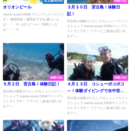
宮古島NEWS
体験日記
オリオンビール
３月３０日 宮古島！体験日
記！
marine assist DEMI マリンアシストデミで
す！ 梅雨到来！夏間近ですね 夏といえ
宮古島の体験ダイビング＆シュノーケリン
ば・・・やっぱりビール！沖縄といえ
グショップ marine assist DEMIマリンアシ
ば・・・オ...
ストデミです！ ツアーにご参加の思い出
をアッ...
体験日記
体験日記
５月２日 宮古島！体験日記！
４月１３日 コシューボコボコ
～！体験ダイビングで水中世界
宮古島の体験ダイビング＆シュノーケリン
グショップ marine assist DEMIマリンアシ
を大冒険！
宮古島の体験ダイビング＆シュノーケリン
ストデミです！ ツアーにご参加の思い出
グショップ marine assist DEMIマリンアシ
をアッ...
ストデミです！ ツアーにご参加の思い出
をアッ...