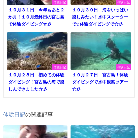
体験日記
体験日記
１０月３１日 今年もあと２
１０月３０日 海をいっぱい
か月！１０月最終日の宮古島
楽しみたい！水中スクーター
で体験ダイビング☆彡
で♫体験ダイビングで☆彡
体験日記
体験日記
１０月２８日 初めての体験
１０月２７日 宮古島！体験
ダイビング！宮古島の海で楽
ダイビングで水中観察ツアー
しんできました☆彡
☆彡
体験日記
の関連記事