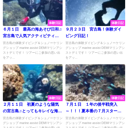
体験日記
体験日記
６月１日 最高の海あそび日和♫
９月２３日 宮古島！体験ダイ
宮古島で人気アクティビティー
ビング日記！
を体験してみよう🐠～✨
宮古島の体験ダイビング＆シュノーケリン
宮古島の体験ダイビング＆シュノーケリン
グショップ marine assist DEMIマリンアシ
グショップ marine assist DEMIマリンアシ
ストデミです！ ツアーにご参加の思い出
ストデミです！ ツアーにご参加の思い出
をアッ...
をアッ...
体験日記
体験日記
２月１１日 初夏のような陽気
７月１日 １年の後半戦突入
の宮古島♫とってもキレイな海で
～！！！夏本番の７月スタート
ロングビーチ体験ダイビングツ
♡
宮古島の体験ダイビング＆シュノーケリン
宮古島の体験ダイビング＆シュノーケリン
グショップ marine assist DEMIマリンアシ
グショップ marine assist DEMIマリンアシ
アー♡
ストデミです！ ツアーにご参加の思い出
ストデミです！ ツアーにご参加の思い出