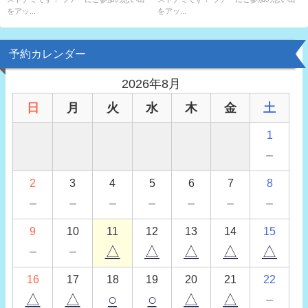
をアッ...
をアッ...
予約カレンダー
2026年8月
日
月
火
水
木
金
土
1
－
2
3
4
5
6
7
8
－
－
－
－
－
－
－
9
10
11
12
13
14
15
－
－
△
△
△
△
△
16
17
18
19
20
21
22
△
△
○
○
△
△
－