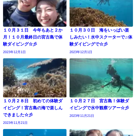
１０月３１日 今年もあと２か
１０月３０日 海をいっぱい楽
月！１０月最終日の宮古島で体
しみたい！水中スクーターで♫体
験ダイビング☆彡
験ダイビングで☆彡
2023年12月1日
2023年12月1日
１０月２８日 初めての体験ダ
１０月２７日 宮古島！体験ダ
イビング！宮古島の海で楽しん
イビングで水中観察ツアー☆彡
できました☆彡
2023年11月21日
2023年11月21日