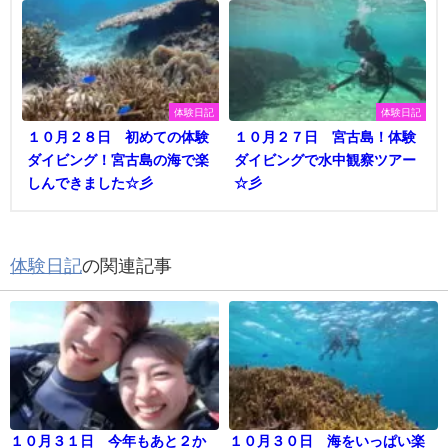
体験日記
体験日記
１０月２８日 初めての体験
１０月２７日 宮古島！体験
ダイビング！宮古島の海で楽
ダイビングで水中観察ツアー
しんできました☆彡
☆彡
体験日記
の関連記事
１０月３１日 今年もあと２か
１０月３０日 海をいっぱい楽