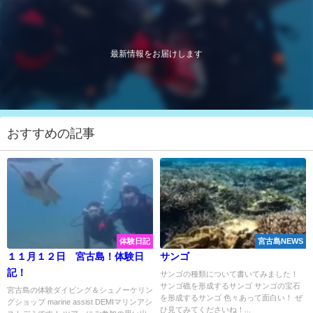
最新情報をお届けします
おすすめの記事
体験日記
宮古島NEWS
１１月１２日 宮古島！体験日
サンゴ
記！
サンゴの種類について書いてみました！
サンゴ礁を形成するサンゴ サンゴの宝石
宮古島の体験ダイビング＆シュノーケリン
を形成するサンゴ 色々あって面白い！ ぜ
グショップ marine assist DEMIマリンアシ
ひ見てみてくださいね！...