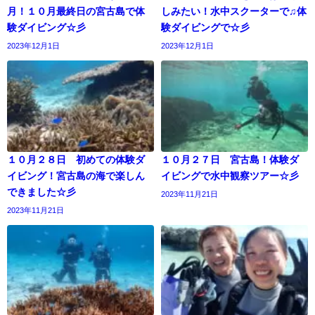
月！１０月最終日の宮古島で体
しみたい！水中スクーターで♫体
験ダイビング☆彡
験ダイビングで☆彡
2023年12月1日
2023年12月1日
１０月２８日 初めての体験ダ
１０月２７日 宮古島！体験ダ
イビング！宮古島の海で楽しん
イビングで水中観察ツアー☆彡
できました☆彡
2023年11月21日
2023年11月21日