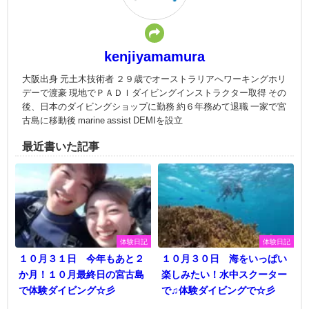
kenjiyamamura
大阪出身 元土木技術者 ２９歳でオーストラリアへワーキングホリ
デーで渡豪 現地でＰＡＤＩダイビングインストラクター取得 その
後、日本のダイビングショップに勤務 約６年務めて退職 一家で宮
古島に移動後 marine assist DEMIを設立
最近書いた記事
体験日記
体験日記
１０月３１日 今年もあと２
１０月３０日 海をいっぱい
か月！１０月最終日の宮古島
楽しみたい！水中スクーター
で体験ダイビング☆彡
で♫体験ダイビングで☆彡