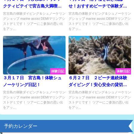
クティビテイで宮古島大満喫！
せ！おすすめビーチで体験ダイ
家族旅行で最高の思い出作り♪
ビング＆シュノーケリング♡
宮古島の体験ダイビング＆シュノーケリン
宮古島の体験ダイビング＆シュノーケリン
グショップ marine assist DEMIマリンアシ
グショップ marine assist DEMIマリンアシ
ストデミです！ ツアーにご参加の思い出
ストデミです！ ツアーにご参加の思い出
をアッ...
をアッ...
体験日記
体験日記
３月１７日 宮古島！体験シュ
６月２７日 ２ビーチ連続体験
ノーケリング日記！
ダイビング！安心安全の貸切ツ
アーを大満喫☆彡
宮古島の体験ダイビング＆シュノーケリン
宮古島の体験ダイビング＆シュノーケリン
グショップ marine assist DEMIマリンアシ
グショップ marine assist DEMIマリンアシ
ストデミです！ ツアーにご参加の思い出
ストデミです！ ツアーにご参加の思い出
をアッ...
をアッ...
予約カレンダー