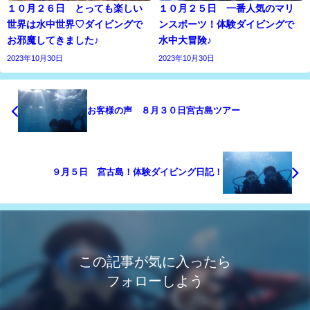
１０月２６日 とっても楽しい
１０月２５日 一番人気のマリ
世界は水中世界♡ダイビングで
ンスポーツ！体験ダイビングで
お邪魔してきました♪
水中大冒険♪
2023年10月30日
2023年10月30日
お客様の声 ８月３０日宮古島ツアー
９月５日 宮古島！体験ダイビング日記！
この記事が気に入ったら
フォローしよう