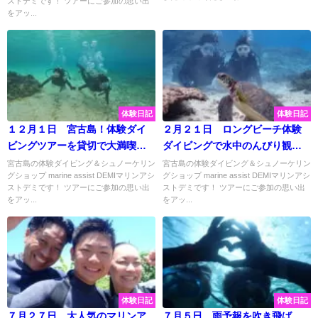
ストデミです！ ツアーにご参加の思い出
をアッ...
体験日記
体験日記
１２月１日 宮古島！体験ダイ
２月２１日 ロングビーチ体験
ビングツアーを貸切で大満喫☆
ダイビングで水中のんびり観察
彡
♡新婚さんと素敵な思い出作っ
宮古島の体験ダイビング＆シュノーケリン
宮古島の体験ダイビング＆シュノーケリン
グショップ marine assist DEMIマリンアシ
グショップ marine assist DEMIマリンアシ
てきました♡
ストデミです！ ツアーにご参加の思い出
ストデミです！ ツアーにご参加の思い出
をアッ...
をアッ...
体験日記
体験日記
７月２７日 大人気のマリンア
７月５日 雨予報を吹き飛ば