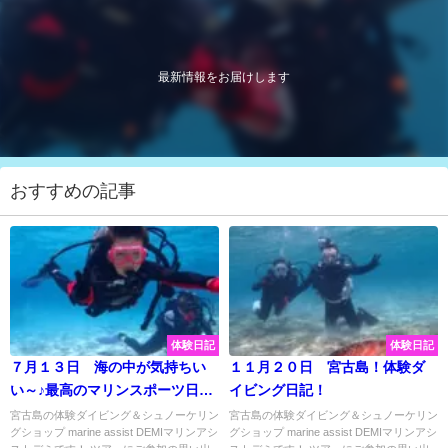
最新情報をお届けします
おすすめの記事
体験日記
体験日記
７月１３日 海の中が気持ちい
１１月２０日 宮古島！体験ダ
い～♪最高のマリンスポーツ日和
イビング日記！
☆
宮古島の体験ダイビング＆シュノーケリン
宮古島の体験ダイビング＆シュノーケリン
グショップ marine assist DEMIマリンアシ
グショップ marine assist DEMIマリンアシ