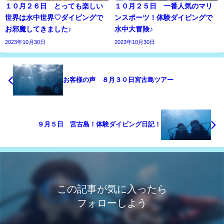
１０月２６日 とっても楽しい
１０月２５日 一番人気のマリ
世界は水中世界♡ダイビングで
ンスポーツ！体験ダイビングで
お邪魔してきました♪
水中大冒険♪
2023年10月30日
2023年10月30日
お客様の声 ８月３０日宮古島ツアー
９月５日 宮古島！体験ダイビング日記！
この記事が気に入ったら
フォローしよう