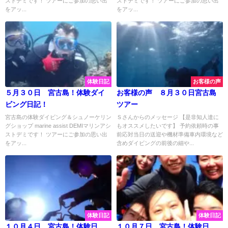
ストデミです！ ツアーにご参加の思い出
ストデミです！ ツアーにご参加の思い出
をアッ...
をアッ...
体験日記
お客様の声
５月３０日 宮古島！体験ダイ
お客様の声 ８月３０日宮古島
ビング日記！
ツアー
宮古島の体験ダイビング＆シュノーケリン
Ｓさんからのメッセージ 【是非知人達に
グショップ marine assist DEMIマリンアシ
もオススメしたいです】 予約依頼時の事
ストデミです！ ツアーにご参加の思い出
前応対当日の送迎や機材準備車内環境など
をアッ...
含めダイビングの前後の細や...
体験日記
体験日記
１０月４日 宮古島！体験日
１０月７日 宮古島！体験日