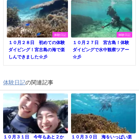
体験日記
体験日記
１０月２８日 初めての体験
１０月２７日 宮古島！体験
ダイビング！宮古島の海で楽
ダイビングで水中観察ツアー
しんできました☆彡
☆彡
体験日記
の関連記事
１０月３１日 今年もあと２か
１０月３０日 海をいっぱい楽