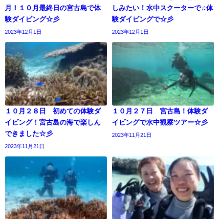
月！１０月最終日の宮古島で体
しみたい！水中スクーターで♫体
験ダイビング☆彡
験ダイビングで☆彡
2023年12月1日
2023年12月1日
１０月２８日 初めての体験ダ
１０月２７日 宮古島！体験ダ
イビング！宮古島の海で楽しん
イビングで水中観察ツアー☆彡
できました☆彡
2023年11月21日
2023年11月21日