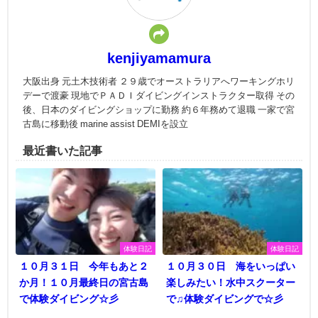
kenjiyamamura
大阪出身 元土木技術者 ２９歳でオーストラリアへワーキングホリ
デーで渡豪 現地でＰＡＤＩダイビングインストラクター取得 その
後、日本のダイビングショップに勤務 約６年務めて退職 一家で宮
古島に移動後 marine assist DEMIを設立
最近書いた記事
体験日記
体験日記
１０月３１日 今年もあと２
１０月３０日 海をいっぱい
か月！１０月最終日の宮古島
楽しみたい！水中スクーター
で体験ダイビング☆彡
で♫体験ダイビングで☆彡