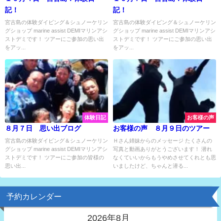
記！
記！
宮古島の体験ダイビング＆シュノーケリン
宮古島の体験ダイビング＆シュノーケリン
グショップ marine assist DEMIマリンアシ
グショップ marine assist DEMIマリンアシ
ストデミです！ ツアーにご参加の思い出
ストデミです！ ツアーにご参加の思い出
をアッ...
をアッ...
体験日記
お客様の声
８月７日 思い出ブログ
お客様の声 ８月９日のツアー
宮古島の体験ダイビング＆シュノーケリン
Ｈさん姉妹からのメッセージ たくさんの
グショップ marine assist DEMIマリンアシ
写真と動画ありがとうございます！ 潜れ
ストデミです！ ツアーにご参加の皆様の
なくていいからもうやめさせてくれとも思
思い出...
いましたけど、ちゃんと潜る...
予約カレンダー
2026年8月