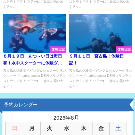
ストデミです！ ツアーにご参加の思い出
ストデミです！ ツアーにご参加の思い出
をアッ...
をアッ...
体験日記
体験日記
８月１９日 あつ～い日は海日
９月１１日 宮古島！体験日
和！水中スクーターに体験ダイ
記！
ビングに楽しい時間いっぱい
宮古島の体験ダイビング＆シュノーケリン
宮古島の体験ダイビング＆シュノーケリン
グショップ marine assist DEMIマリンアシ
グショップ marine assist DEMIマリンアシ
♡
ストデミです！ ツアーにご参加の思い出
ストデミです！ ツアーにご参加の思い出
をアッ...
をアッ...
予約カレンダー
2026年8月
日
月
火
水
木
金
土