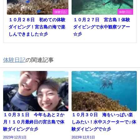
体験日記
体験日記
１０月２８日 初めての体験
１０月２７日 宮古島！体験
ダイビング！宮古島の海で楽
ダイビングで水中観察ツアー
しんできました☆彡
☆彡
体験日記
の関連記事
１０月３１日 今年もあと２か
１０月３０日 海をいっぱい楽
月！１０月最終日の宮古島で体
しみたい！水中スクーターで♫体
験ダイビング☆彡
験ダイビングで☆彡
2023年12月1日
2023年12月1日