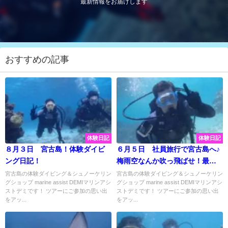
最新情報をお届けします
おすすめの記事
体験日記
体験日記
８月３日 宮古島！体験ダイビ
６月５日 社員旅行で宮古島へ♪
ング日記！
梅雨空なんか吹っ飛ばせ！最高
の天気で体験ダイビング♡
宮古島の体験ダイビング＆シュノーケリン
宮古島の体験ダイビング＆シュノーケリン
グショップ marine assist DEMIマリンアシ
グショップ marine assist DEMIマリンアシ
ストデミです！ ツアーにご参加の思い出
ストデミです！ ツアーにご参加の思い出
をアッ...
をアッ...