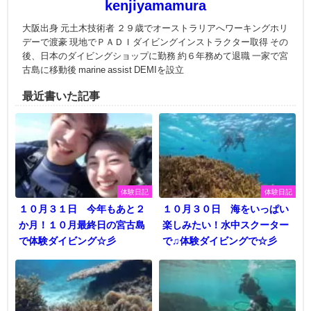
kenjiyamamura
大阪出身 元土木技術者 ２９歳でオーストラリアへワーキングホリ
デーで渡豪 現地でＰＡＤＩダイビングインストラクター取得 その
後、日本のダイビングショップに勤務 約６年務めて退職 一家で宮
古島に移動後 marine assist DEMIを設立
最近書いた記事
体験日記
体験日記
１０月３１日 今年もあと２
１０月３０日 海をいっぱい
か月！１０月最終日の宮古島
楽しみたい！水中スクーター
で体験ダイビング☆彡
で♫体験ダイビングで☆彡