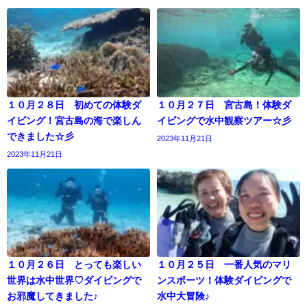
１０月２８日 初めての体験ダ
１０月２７日 宮古島！体験ダ
イビング！宮古島の海で楽しん
イビングで水中観察ツアー☆彡
できました☆彡
2023年11月21日
2023年11月21日
１０月２６日 とっても楽しい
１０月２５日 一番人気のマリ
世界は水中世界♡ダイビングで
ンスポーツ！体験ダイビングで
お邪魔してきました♪
水中大冒険♪