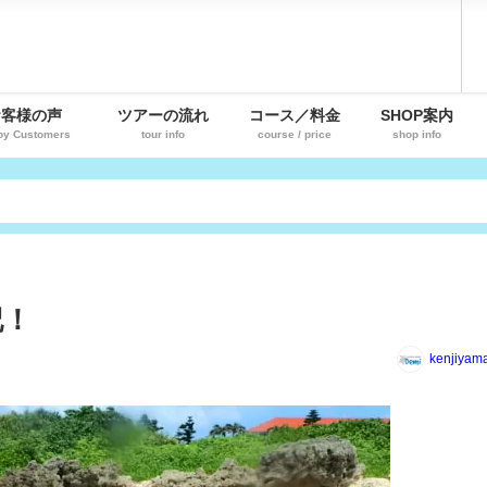
お客様の声
ツアーの流れ
コース／料金
SHOP案内
py Customers
tour info
course / price
shop info
記！
kenjiyam