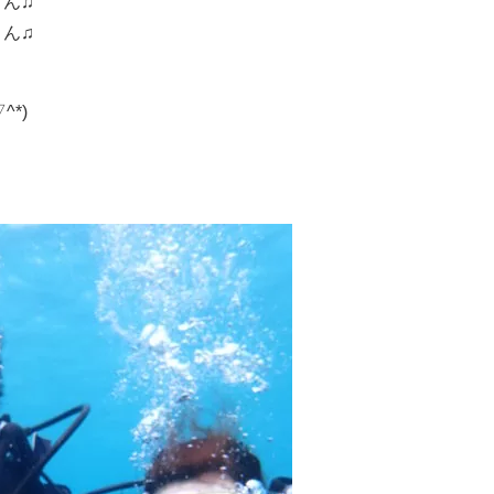
ん♫
ん♫
*)