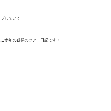
ップしていく
にご参加の皆様のツアー日記です！
に