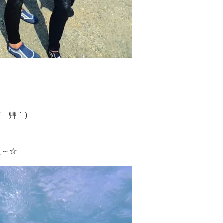
´艸｀)
た～☆