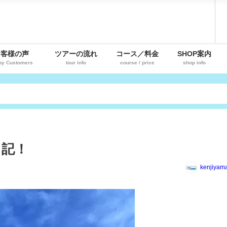
お客様の声
ツアーの流れ
コース／料金
SHOP案内
py Customers
tour info
course / price
shop info
！
日記！
kenjiyam