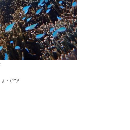
は
(^^)/