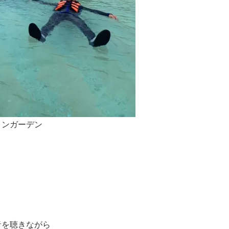
リンガーデン
、
音を聴きながら