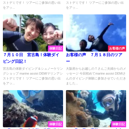
ストデミです！ ツアーにご参加の思い出
ストデミです！ ツアーにご参加の思い出
をアッ...
をアッ...
体験日記
お客様の声
７月１０日 宮古島！体験ダイ
お客様の声 ７月１８日のツア
ビング日記！
ー
宮古島の体験ダイビング＆シュノーケリン
大阪府からお越しのＴさんご夫婦からのメ
グショップ marine assist DEMIマリンアシ
ッセージ 今回初めてmarine assist DEMIさ
ストデミです！ ツアーにご参加の思い出
んのダイビング体験に参加させていただき
をアッ...
ました...
体験日記
体験日記