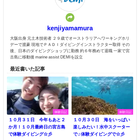
kenjiyamamura
大阪出身 元土木技術者 ２９歳でオーストラリアへワーキングホリ
デーで渡豪 現地でＰＡＤＩダイビングインストラクター取得 その
後、日本のダイビングショップに勤務 約６年務めて退職 一家で宮
古島に移動後 marine assist DEMIを設立
最近書いた記事
体験日記
体験日記
１０月３１日 今年もあと２
１０月３０日 海をいっぱい
か月！１０月最終日の宮古島
楽しみたい！水中スクーター
で体験ダイビング☆彡
で♫体験ダイビングで☆彡