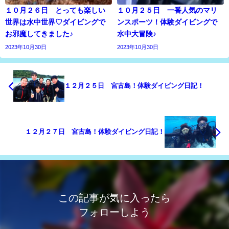
１０月２６日 とっても楽しい
１０月２５日 一番人気のマリ
世界は水中世界♡ダイビングで
ンスポーツ！体験ダイビングで
お邪魔してきました♪
水中大冒険♪
2023年10月30日
2023年10月30日
１２月２５日 宮古島！体験ダイビング日記！
１２月２７日 宮古島！体験ダイビング日記！
この記事が気に入ったら
フォローしよう