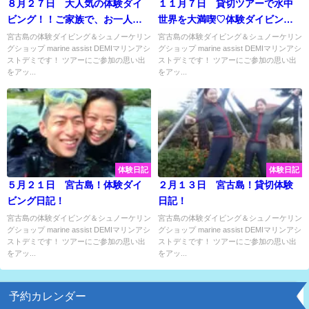
８月２７日 大人気の体験ダイ
１１月７日 貸切ツアーで水中
ビング！！ご家族で、お一人様
世界を大満喫♡体験ダイビング
で、ご友人で♪貸切なので皆様安
で宮古島観察してきました♡
宮古島の体験ダイビング＆シュノーケリン
宮古島の体験ダイビング＆シュノーケリン
グショップ marine assist DEMIマリンアシ
グショップ marine assist DEMIマリンアシ
心のツアーです♡
ストデミです！ ツアーにご参加の思い出
ストデミです！ ツアーにご参加の思い出
をアッ...
をアッ...
体験日記
体験日記
５月２１日 宮古島！体験ダイ
２月１３日 宮古島！貸切体験
ビング日記！
日記！
宮古島の体験ダイビング＆シュノーケリン
宮古島の体験ダイビング＆シュノーケリン
グショップ marine assist DEMIマリンアシ
グショップ marine assist DEMIマリンアシ
ストデミです！ ツアーにご参加の思い出
ストデミです！ ツアーにご参加の思い出
をアッ...
をアッ...
予約カレンダー