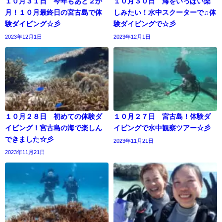
１０月３１日 今年もあと２か
１０月３０日 海をいっぱい楽
月！１０月最終日の宮古島で体
しみたい！水中スクーターで♫体
験ダイビング☆彡
験ダイビングで☆彡
2023年12月1日
2023年12月1日
１０月２８日 初めての体験ダ
１０月２７日 宮古島！体験ダ
イビング！宮古島の海で楽しん
イビングで水中観察ツアー☆彡
できました☆彡
2023年11月21日
2023年11月21日