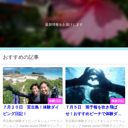
最新情報をお届けします
おすすめの記事
体験日記
体験日記
７月２０日 宮古島！体験ダイ
７月５日 雨予報を吹き飛ば
ビング日記！
せ！おすすめビーチで体験ダイ
ビング＆シュノーケリング♡
宮古島の体験ダイビング＆シュノーケリン
宮古島の体験ダイビング＆シュノーケリン
グショップ marine assist DEMIマリンアシ
グショップ marine assist DEMIマリンアシ