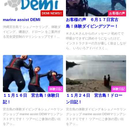
DEMI NEWS!!
お客様の声
marine assist DEMI
お客様の声 ６月１７日宮古
島！体験ダイビングツアー！
沖縄宮古島で シュノーケリング、体験ダ
イビング、磯遊び、ドローン をご案内す
ＫさんＫさんからのメッセージ 初めてで
る完全貸切制のマリンショップです！...
呼吸ができずに諦めそうになったけど、
インストラクターの方が優しく励ましなが
ら、 いろいろアドバイスく...
体験日記
体験日記
１１月１６日 宮古島！体験日
１１月２４日 宮古島！ドロー
記！
ン日記！
宮古島の体験ダイビング＆シュノーケリン
宮古島の体験ダイビング＆シュノーケリン
グショップ marine assist DEMIマリンアシ
グショップ marine assist DEMIマリンアシ
ストデミです！ ツアーにご参加の思い出
ストデミです！ ツアーにご参加の思い出
をアッ...
をアッ...