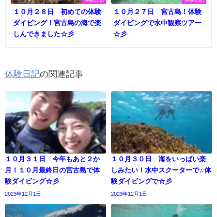
１０月２８日 初めての体験
１０月２７日 宮古島！体験
ダイビング！宮古島の海で楽
ダイビングで水中観察ツアー
しんできました☆彡
☆彡
体験日記
の関連記事
１０月３１日 今年もあと２か
１０月３０日 海をいっぱい楽
月！１０月最終日の宮古島で体
しみたい！水中スクーターで♫体
験ダイビング☆彡
験ダイビングで☆彡
2023年12月1日
2023年12月1日