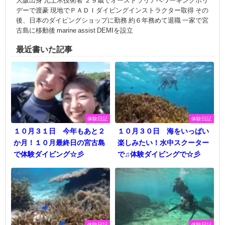
大阪出身 元土木技術者 ２９歳でオーストラリアへワーキングホリ
デーで渡豪 現地でＰＡＤＩダイビングインストラクター取得 その
後、日本のダイビングショップに勤務 約６年務めて退職 一家で宮
古島に移動後 marine assist DEMIを設立
最近書いた記事
体験日記
体験日記
１０月３１日 今年もあと２
１０月３０日 海をいっぱい
か月！１０月最終日の宮古島
楽しみたい！水中スクーター
で体験ダイビング☆彡
で♫体験ダイビングで☆彡
体験日記
体験日記