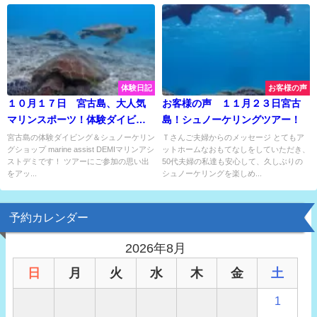
体験日記
お客様の声
１０月１７日 宮古島、大人気
お客様の声 １１月２３日宮古
マリンスポーツ！体験ダイビン
島！シュノーケリングツアー！
グにシュノーケリングに水中ス
宮古島の体験ダイビング＆シュノーケリン
Ｔさんご夫婦からのメッセージ とてもア
グショップ marine assist DEMIマリンアシ
ットホームなおもてなしをしていただき、
クーターで大満喫プラン♫
ストデミです！ ツアーにご参加の思い出
50代夫婦の私達も安心して、久しぶりの
をアッ...
シュノーケリングを楽しめ...
予約カレンダー
2026年8月
日
月
火
水
木
金
土
1