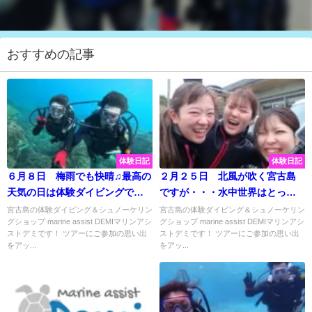
おすすめの記事
体験日記
体験日記
６月８日 梅雨でも快晴♫最高の
２月２５日 北風が吹く宮古島
天気の日は体験ダイビングで快
ですが・・・水中世界はとって
適水中散歩☆
もキレイでめちゃくちゃ楽しめ
宮古島の体験ダイビング＆シュノーケリン
宮古島の体験ダイビング＆シュノーケリン
グショップ marine assist DEMIマリンアシ
グショップ marine assist DEMIマリンアシ
ました♡
ストデミです！ ツアーにご参加の思い出
ストデミです！ ツアーにご参加の思い出
をアッ...
をアッ...