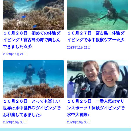
１０月２８日 初めての体験ダ
１０月２７日 宮古島！体験ダ
イビング！宮古島の海で楽しん
イビングで水中観察ツアー☆彡
できました☆彡
2023年11月21日
2023年11月21日
１０月２６日 とっても楽しい
１０月２５日 一番人気のマリ
世界は水中世界♡ダイビングで
ンスポーツ！体験ダイビングで
お邪魔してきました♪
水中大冒険♪
2023年10月30日
2023年10月30日