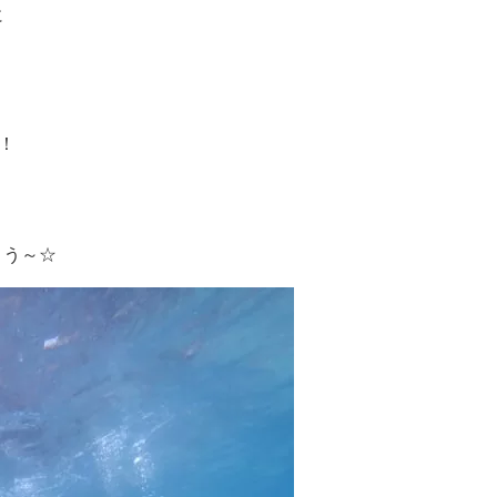
に
！
ょう～☆