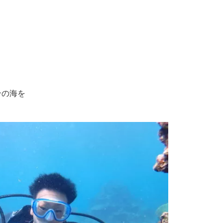
？
ンの海を