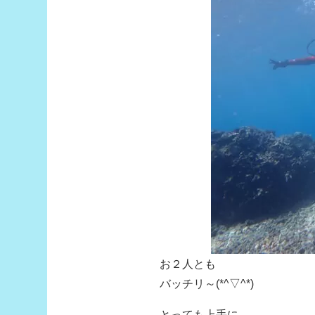
お２人とも
バッチリ～(*^▽^*)
とっても上手に