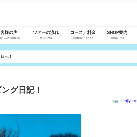
お客様の声
ツアーの流れ
コース／料金
SHOP案内
py Customers
tour info
course / price
shop info
グ日記！
ビング日記！
kenjiyam