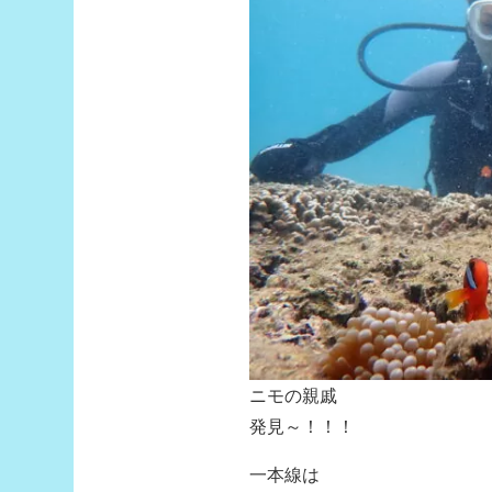
ニモの親戚
発見～！！！
一本線は