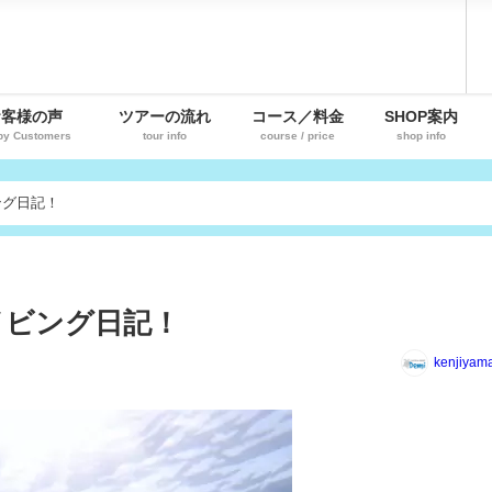
お客様の声
ツアーの流れ
コース／料金
SHOP案内
py Customers
tour info
course / price
shop info
ング日記！
イビング日記！
kenjiyam