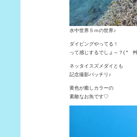
水中世界５ｍの世界♪
ダイビングやってる！
って感じするでしょ～？( *´艸
ネッタイスズメダイとも
記念撮影バッチリ♪
黄色が癒しカラーの
素敵なお魚です♡