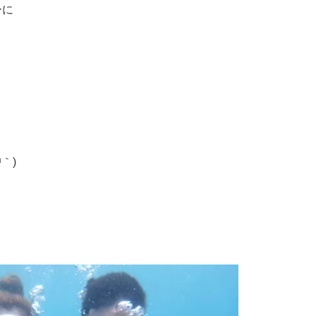
ーに
｀)