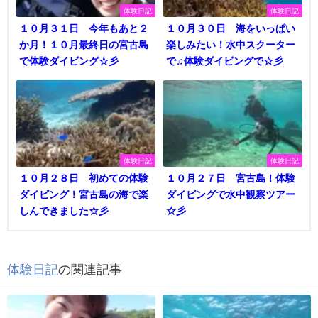
体験日記
体験日記
１０月３１日 今年もあと２
１０月３０日 海をいっぱい
か月！１０月最終日の宮古島
楽しみたい！水中スクーター
で体験ダイビング☆彡
で♫体験ダイビングで☆彡
体験日記
体験日記
１０月２８日 初めての体験
１０月２７日 宮古島！体験
ダイビング！宮古島の海で楽
ダイビングで水中観察ツアー
しんできました☆彡
☆彡
体験日記
の関連記事