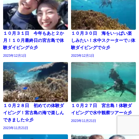
１０月３１日 今年もあと２か
１０月３０日 海をいっぱい楽
月！１０月最終日の宮古島で体
しみたい！水中スクーターで♫体
験ダイビング☆彡
験ダイビングで☆彡
2023年12月1日
2023年12月1日
１０月２８日 初めての体験ダ
１０月２７日 宮古島！体験ダ
イビング！宮古島の海で楽しん
イビングで水中観察ツアー☆彡
できました☆彡
2023年11月21日
2023年11月21日