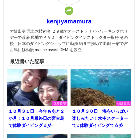
kenjiyamamura
大阪出身 元土木技術者 ２９歳でオーストラリアへワーキングホリ
デーで渡豪 現地でＰＡＤＩダイビングインストラクター取得 その
後、日本のダイビングショップに勤務 約６年務めて退職 一家で宮
古島に移動後 marine assist DEMIを設立
最近書いた記事
体験日記
体験日記
１０月３１日 今年もあと２
１０月３０日 海をいっぱい
か月！１０月最終日の宮古島
楽しみたい！水中スクーター
で体験ダイビング☆彡
で♫体験ダイビングで☆彡