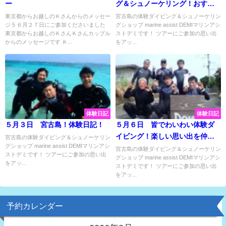
ー
グ＆シュノーケリング！おすす
めのお魚達に会ってきました♬
東京都からお越しのＫさんからのメッセー
宮古島の体験ダイビング＆シュノーケリン
ジ 5 ６月２７日にご参加くださいました
グショップ marine assist DEMIマリンアシ
東京都からお越しのＫさんＫさんカップル
ストデミです！ ツアーにご参加の思い出
からのメッセージです Ｋ...
をアッ...
体験日記
体験日記
５月３日 宮古島！体験日記！
５月６日 皆でわいわい体験ダ
イビング！楽しい思い出を仲間
宮古島の体験ダイビング＆シュノーケリン
グショップ marine assist DEMIマリンアシ
で共有♫
宮古島の体験ダイビング＆シュノーケリン
ストデミです！ ツアーにご参加の思い出
グショップ marine assist DEMIマリンアシ
をアッ...
ストデミです！ ツアーにご参加の思い出
をアッ...
予約カレンダー