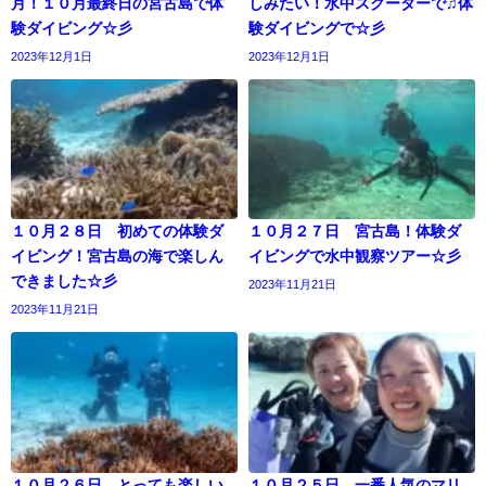
月！１０月最終日の宮古島で体
しみたい！水中スクーターで♫体
験ダイビング☆彡
験ダイビングで☆彡
2023年12月1日
2023年12月1日
１０月２８日 初めての体験ダ
１０月２７日 宮古島！体験ダ
イビング！宮古島の海で楽しん
イビングで水中観察ツアー☆彡
できました☆彡
2023年11月21日
2023年11月21日
１０月２６日 とっても楽しい
１０月２５日 一番人気のマリ