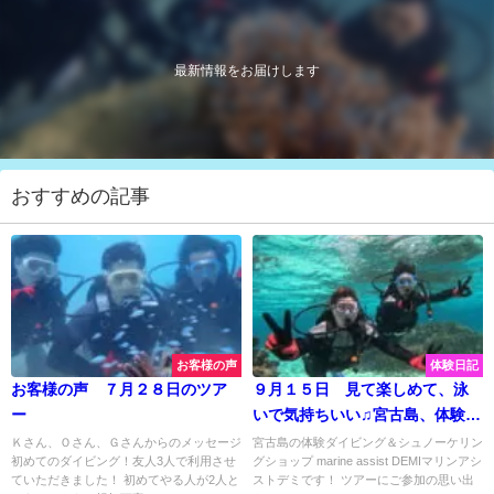
最新情報をお届けします
おすすめの記事
お客様の声
体験日記
お客様の声 ７月２８日のツア
９月１５日 見て楽しめて、泳
ー
いで気持ちいい♫宮古島、体験ダ
イビング！
Ｋさん、Ｏさん、Ｇさんからのメッセージ
宮古島の体験ダイビング＆シュノーケリン
初めてのダイビング！友人3人で利用させ
グショップ marine assist DEMIマリンアシ
ていただきました！ 初めてやる人が2人と
ストデミです！ ツアーにご参加の思い出