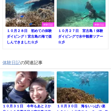
体験日記
体験日記
１０月２８日 初めての体験
１０月２７日 宮古島！体験
ダイビング！宮古島の海で楽
ダイビングで水中観察ツアー
しんできました☆彡
☆彡
体験日記
の関連記事
１０月３１日 今年もあと２か
１０月３０日 海をいっぱい楽