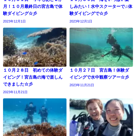
月！１０月最終日の宮古島で体
しみたい！水中スクーターで♫体
験ダイビング☆彡
験ダイビングで☆彡
2023年12月1日
2023年12月1日
１０月２８日 初めての体験ダ
１０月２７日 宮古島！体験ダ
イビング！宮古島の海で楽しん
イビングで水中観察ツアー☆彡
できました☆彡
2023年11月21日
2023年11月21日