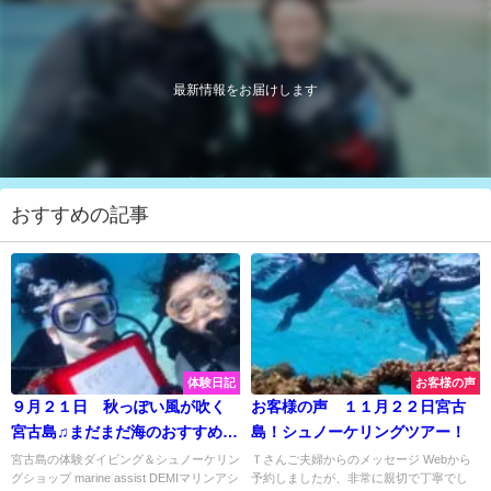
最新情報をお届けします
おすすめの記事
体験日記
お客様の声
９月２１日 秋っぽい風が吹く
お客様の声 １１月２２日宮古
宮古島♫まだまだ海のおすすめシ
島！シュノーケリングツアー！
ーズンは続きます☆彡
宮古島の体験ダイビング＆シュノーケリン
Ｔさんご夫婦からのメッセージ Webから
グショップ marine assist DEMIマリンアシ
予約しましたが、非常に親切で丁寧でし