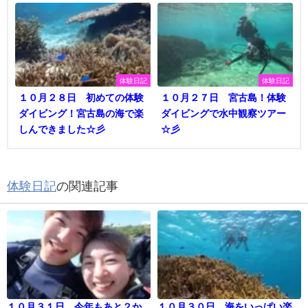
体験日記
体験日記
１０月２８日 初めての体験
１０月２７日 宮古島！体験
ダイビング！宮古島の海で楽
ダイビングで水中観察ツアー
しんできました☆彡
☆彡
体験日記
の関連記事
１０月３１日 今年もあと２か
１０月３０日 海をいっぱい楽