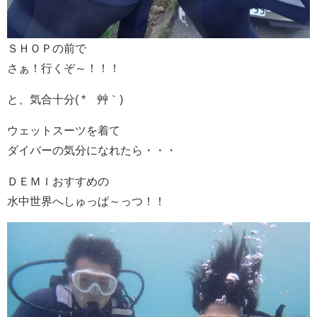
ＳＨＯＰの前で
さぁ！行くぞ～！！！
と、気合十分( *´艸｀)
ウェットスーツを着て
ダイバーの気分になれたら・・・
ＤＥＭＩおすすめの
水中世界へしゅっぱ～っつ！！