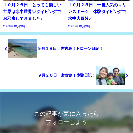
１０月２６日 とっても楽しい
１０月２５日 一番人気のマリ
世界は水中世界♡ダイビングで
ンスポーツ！体験ダイビングで
お邪魔してきました♪
水中大冒険♪
2023年10月30日
2023年10月30日
９月１８日 宮古島！ドローン日記！
９月２０日 宮古島！体験日記！
この記事が気に入ったら
フォローしよう