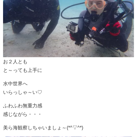
お２人とも
と～っても上手に
水中世界へ
いらっしゃ～い♡
ふわふわ無重力感
感じながら・・・
美ら海観察しちゃいましょ～(*^▽^*)