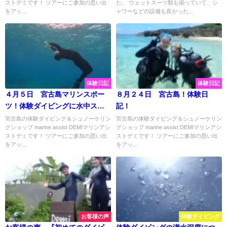
ストデミです！ ツアーにご参加の思い出
た。 ウェットスーツ類も揃っていて、シ
をアッ...
ャワーなどの設備も良かった...
体験日記
体験日記
４月５日 宮古島マリンスポー
８月２４日 宮古島！体験日
ツ！体験ダイビングに水中スク
記！
ーターに盛りだくさん♡
宮古島の体験ダイビング＆シュノーケリン
宮古島の体験ダイビング＆シュノーケリン
グショップ marine assist DEMIマリンアシ
グショップ marine assist DEMIマリンアシ
ストデミです！ ツアーにご参加の思い出
ストデミです！ ツアーにご参加の思い出
をアッ...
をアッ...
お客様の声
体験ダイビング