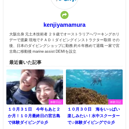
kenjiyamamura
大阪出身 元土木技術者 ２９歳でオーストラリアへワーキングホリ
デーで渡豪 現地でＰＡＤＩダイビングインストラクター取得 その
後、日本のダイビングショップに勤務 約６年務めて退職 一家で宮
古島に移動後 marine assist DEMIを設立
最近書いた記事
体験日記
体験日記
１０月３１日 今年もあと２
１０月３０日 海をいっぱい
か月！１０月最終日の宮古島
楽しみたい！水中スクーター
で体験ダイビング☆彡
で♫体験ダイビングで☆彡