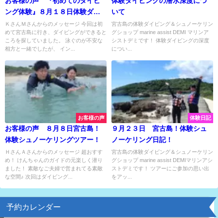
お客様の声 『初めてのダイビ
体験ダイビングの潜水深度につ
ング体験』８月１８日体験ダイ
いて
ビングツアー！
ＫさんＭさんからのメッセージ 今回は初
宮古島の体験ダイビング＆シュノーケリン
めて宮古島に行き、ダイビングができると
グショップ marine assist DEMI マリンア
ころを探していました。 泳ぐのが不安な
シストデミです！ 体験ダイビングの深度
相方と一緒でしたが、 イン...
につい...
お客様の声
体験日記
お客様の声 ８月８日宮古島！
９月２３日 宮古島！体験シュ
体験シュノーケリングツアー！
ノーケリング日記！
ＨさんＡさんからのメッセージ 超おすす
宮古島の体験ダイビング＆シュノーケリン
め！ けんちゃんのガイドの元楽しく潜り
グショップ marine assist DEMIマリンアシ
ました！ 素敵なご夫婦で営まれてる素敵
ストデミです！ ツアーにご参加の思い出
な空間♪ 次回はダイビング...
をアッ...
予約カレンダー