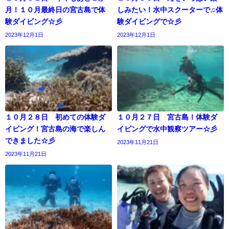
月！１０月最終日の宮古島で体
しみたい！水中スクーターで♫体
験ダイビング☆彡
験ダイビングで☆彡
2023年12月1日
2023年12月1日
１０月２８日 初めての体験ダ
１０月２７日 宮古島！体験ダ
イビング！宮古島の海で楽しん
イビングで水中観察ツアー☆彡
できました☆彡
2023年11月21日
2023年11月21日