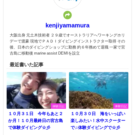
kenjiyamamura
大阪出身 元土木技術者 ２９歳でオーストラリアへワーキングホリ
デーで渡豪 現地でＰＡＤＩダイビングインストラクター取得 その
後、日本のダイビングショップに勤務 約６年務めて退職 一家で宮
古島に移動後 marine assist DEMIを設立
最近書いた記事
体験日記
体験日記
１０月３１日 今年もあと２
１０月３０日 海をいっぱい
か月！１０月最終日の宮古島
楽しみたい！水中スクーター
で体験ダイビング☆彡
で♫体験ダイビングで☆彡