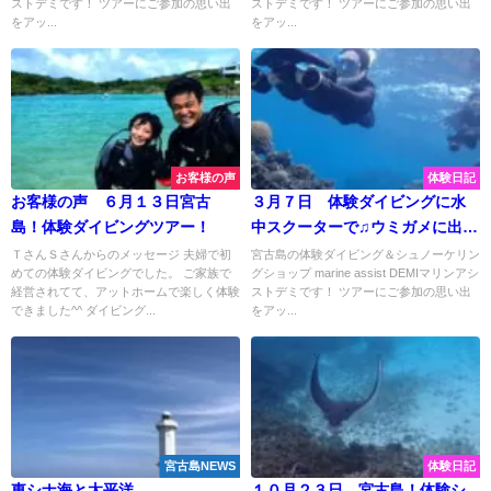
ストデミです！ ツアーにご参加の思い出
ストデミです！ ツアーにご参加の思い出
をアッ...
をアッ...
お客様の声
体験日記
お客様の声 ６月１３日宮古
３月７日 体験ダイビングに水
島！体験ダイビングツアー！
中スクーターで♫ウミガメに出会
えてラッキーデー♡
ＴさんＳさんからのメッセージ 夫婦で初
宮古島の体験ダイビング＆シュノーケリン
めての体験ダイビングでした。 ご家族で
グショップ marine assist DEMIマリンアシ
経営されてて、アットホームで楽しく体験
ストデミです！ ツアーにご参加の思い出
できました^^ ダイビング...
をアッ...
宮古島NEWS
体験日記
東シナ海と太平洋
１０月２３日 宮古島！体験シ