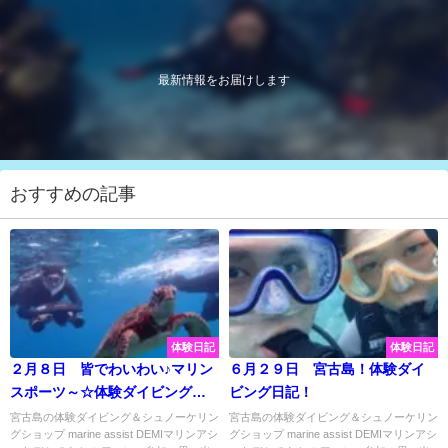
最新情報をお届けします
おすすめの記事
体験日記
体験日記
２月８日 皆でわいわい♪マリン
６月２９日 宮古島！体験ダイ
スポーツ～☆体験ダイビングに
ビング日記！
水中スクーターに盛りだくさん
宮古島の体験ダイビング＆シュノーケリン
宮古島の体験ダイビング＆シュノーケリン
グショップ marine assist DEMIマリンアシ
グショップ marine assist DEMIマリンアシ
♡