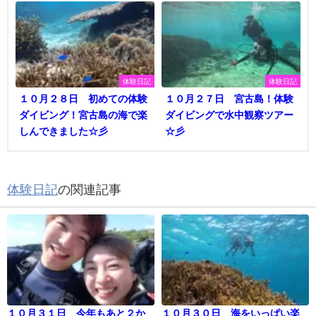
体験日記
体験日記
１０月２８日 初めての体験
１０月２７日 宮古島！体験
ダイビング！宮古島の海で楽
ダイビングで水中観察ツアー
しんできました☆彡
☆彡
体験日記
の関連記事
１０月３１日 今年もあと２か
１０月３０日 海をいっぱい楽