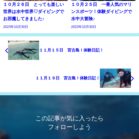
１０月２６日 とっても楽しい
１０月２５日 一番人気のマリ
世界は水中世界♡ダイビングで
ンスポーツ！体験ダイビングで
お邪魔してきました♪
水中大冒険♪
2023年10月30日
2023年10月30日
１１月１５日 宮古島！体験日記！
１１月１９日 宮古島！体験日記！
この記事が気に入ったら
フォローしよう