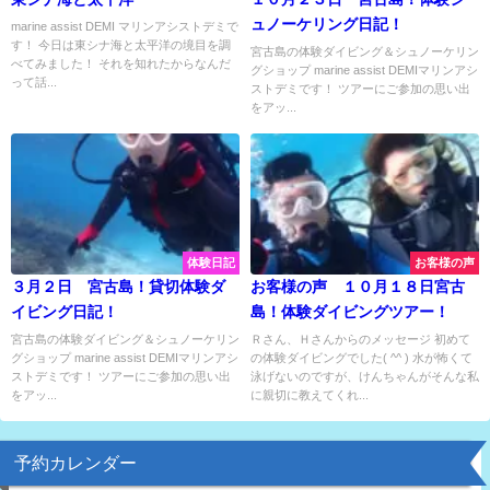
ュノーケリング日記！
marine assist DEMI マリンアシストデミで
す！ 今日は東シナ海と太平洋の境目を調
宮古島の体験ダイビング＆シュノーケリン
べてみました！ それを知れたからなんだ
グショップ marine assist DEMIマリンアシ
って話...
ストデミです！ ツアーにご参加の思い出
をアッ...
体験日記
お客様の声
３月２日 宮古島！貸切体験ダ
お客様の声 １０月１８日宮古
イビング日記！
島！体験ダイビングツアー！
宮古島の体験ダイビング＆シュノーケリン
Ｒさん、Ｈさんからのメッセージ 初めて
グショップ marine assist DEMIマリンアシ
の体験ダイビングでした( ^^ ) 水が怖くて
ストデミです！ ツアーにご参加の思い出
泳げないのですが、けんちゃんがそんな私
をアッ...
に親切に教えてくれ...
予約カレンダー