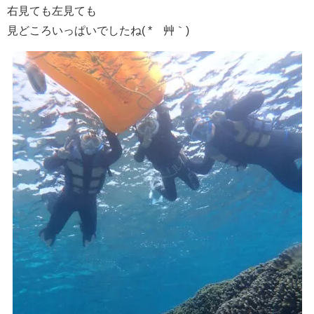
右見ても左見ても
見どころいっぱいでしたね( *´艸｀)