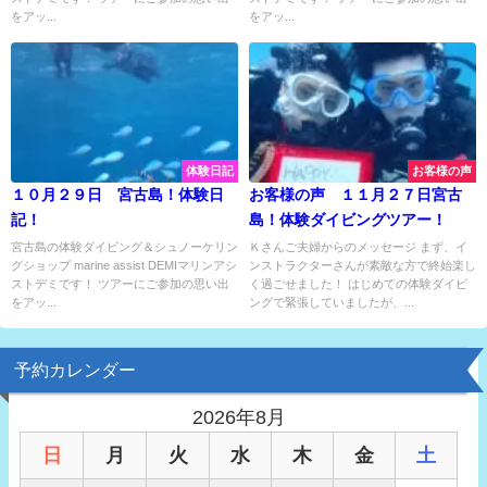
をアッ...
をアッ...
体験日記
お客様の声
１０月２９日 宮古島！体験日
お客様の声 １１月２７日宮古
記！
島！体験ダイビングツアー！
宮古島の体験ダイビング＆シュノーケリン
Ｋさんご夫婦からのメッセージ まず、イ
グショップ marine assist DEMIマリンアシ
ンストラクターさんが素敵な方で終始楽し
ストデミです！ ツアーにご参加の思い出
く過ごせました！ はじめての体験ダイビ
をアッ...
ングで緊張していましたが、...
予約カレンダー
2026年8月
日
月
火
水
木
金
土