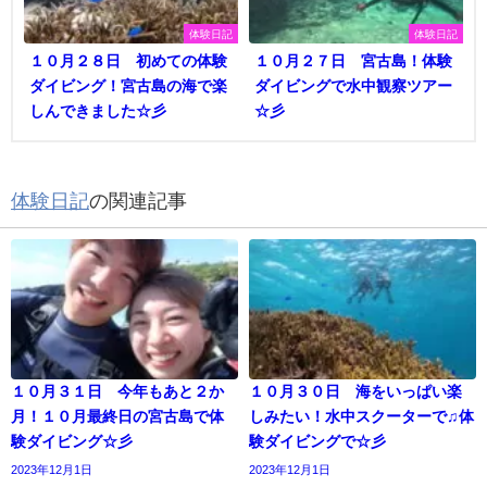
体験日記
体験日記
１０月２８日 初めての体験
１０月２７日 宮古島！体験
ダイビング！宮古島の海で楽
ダイビングで水中観察ツアー
しんできました☆彡
☆彡
体験日記
の関連記事
１０月３１日 今年もあと２か
１０月３０日 海をいっぱい楽
月！１０月最終日の宮古島で体
しみたい！水中スクーターで♫体
験ダイビング☆彡
験ダイビングで☆彡
2023年12月1日
2023年12月1日