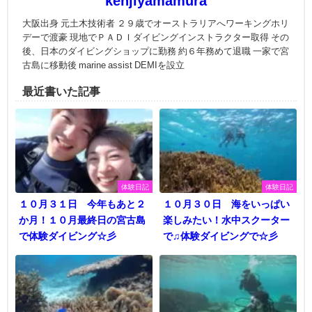
kenjiyamamura
大阪出身 元土木技術者 ２９歳でオーストラリアへワーキングホリ
デーで渡豪 現地でＰＡＤＩダイビングインストラクター取得 その
後、日本のダイビングショップに勤務 約６年務めて退職 一家で宮
古島に移動後 marine assist DEMIを設立
最近書いた記事
体験日記
体験日記
１０月３１日 今年もあと２
１０月３０日 海をいっぱい
か月！１０月最終日の宮古島
楽しみたい！水中スクーター
で体験ダイビング☆彡
で♫体験ダイビングで☆彡