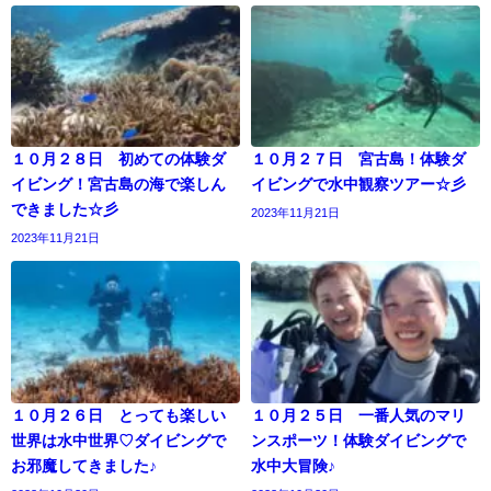
１０月２８日 初めての体験ダ
１０月２７日 宮古島！体験ダ
イビング！宮古島の海で楽しん
イビングで水中観察ツアー☆彡
できました☆彡
2023年11月21日
2023年11月21日
１０月２６日 とっても楽しい
１０月２５日 一番人気のマリ
世界は水中世界♡ダイビングで
ンスポーツ！体験ダイビングで
お邪魔してきました♪
水中大冒険♪