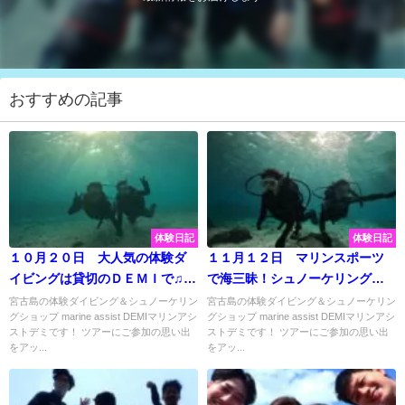
おすすめの記事
体験日記
体験日記
１０月２０日 大人気の体験ダ
１１月１２日 マリンスポーツ
イビングは貸切のＤＥＭＩで♫皆
で海三昧！シュノーケリングに
でおすすめビーチで遊んできま
体験ダイビング！いっぱい遊ん
宮古島の体験ダイビング＆シュノーケリン
宮古島の体験ダイビング＆シュノーケリン
グショップ marine assist DEMIマリンアシ
グショップ marine assist DEMIマリンアシ
した♡
できました♡
ストデミです！ ツアーにご参加の思い出
ストデミです！ ツアーにご参加の思い出
をアッ...
をアッ...