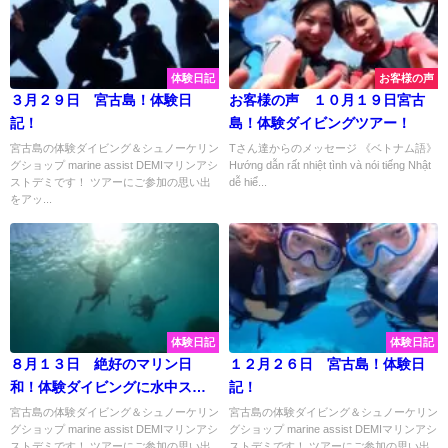
体験日記
お客様の声
３月２９日 宮古島！体験日
お客様の声 １０月１９日宮古
記！
島！体験ダイビングツアー！
宮古島の体験ダイビング＆シュノーケリン
Tさん達からのメッセージ 《ベトナム語》
グショップ marine assist DEMIマリンアシ
Hướng dẫn rất nhiệt tình và nói tiếng Nhật
ストデミです！ ツアーにご参加の思い出
dễ hiể...
をアッ...
体験日記
体験日記
８月１３日 絶好のマリン日
１２月２６日 宮古島！体験日
和！体験ダイビングに水中スク
記！
ーター楽しいアクティビティ満
宮古島の体験ダイビング＆シュノーケリン
宮古島の体験ダイビング＆シュノーケリン
グショップ marine assist DEMIマリンアシ
グショップ marine assist DEMIマリンアシ
載☆
ストデミです！ ツアーにご参加の思い出
ストデミです！ ツアーにご参加の思い出