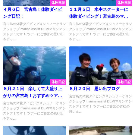
体験日記
体験日記
４月６日 宮古島！体験ダイビ
１１月５日 水中スクーターに
ング日記！
体験ダイビング！宮古島のマリ
ンスポーツ大満喫してきました
宮古島の体験ダイビング＆シュノーケリン
宮古島の体験ダイビング＆シュノーケリン
グショップ marine assist DEMIマリンアシ
グショップ marine assist DEMIマリンアシ
♡
ストデミです！ ツアーにご参加の思い出
ストデミです！ ツアーにご参加の思い出
をアッ...
をアッ...
体験日記
体験日記
８月２１日 楽しくて大盛り上
８月２０日 思い出ブログ
がりの宮古島！おすすめツアー
宮古島の体験ダイビング＆シュノーケリン
グショップ marine assist DEMIマリンアシ
は体験ダイビング＆シュノーケ
宮古島の体験ダイビング＆シュノーケリン
ストデミです！ ツアーにご参加の皆様の
グショップ marine assist DEMIマリンアシ
リング♡
思い出...
ストデミです！ ツアーにご参加の思い出
をアッ...