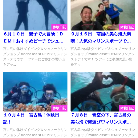
体験日記
体験日記
６月１０日 親子で大冒険！Ｄ
９月１６日 南国の美ら海大満
ＥＭＩおすすめビーチでシュノ
喫！人気のマリンスポーツでお
ーケリング水中観察♪
すすめビーチを楽しんできまし
宮古島の体験ダイビング＆シュノーケリン
宮古島の体験ダイビング＆シュノーケリン
グショップ marine assist DEMIマリンアシ
グショップ marine assist DEMIマリンアシ
た♡
ストデミです！ ツアーにご参加の思い出
ストデミです！ ツアーにご参加の思い出
をアッ...
をアッ...
体験日記
体験日記
１０月４日 宮古島！体験日
７月８日 青空の下、宮古島の
記！
美ら海で海遊び♡マリンスポー
ツ最高～☆
宮古島の体験ダイビング＆シュノーケリン
宮古島の体験ダイビング＆シュノーケリン
グショップ marine assist DEMIマリンアシ
グショップ marine assist DEMIマリンアシ