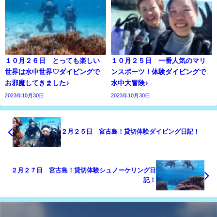
１０月２６日 とっても楽しい
１０月２５日 一番人気のマリ
世界は水中世界♡ダイビングで
ンスポーツ！体験ダイビングで
お邪魔してきました♪
水中大冒険♪
2023年10月30日
2023年10月30日
２月２５日 宮古島！貸切体験ダイビング日記！
２月２７日 宮古島！貸切体験シュノーケリング日
記！