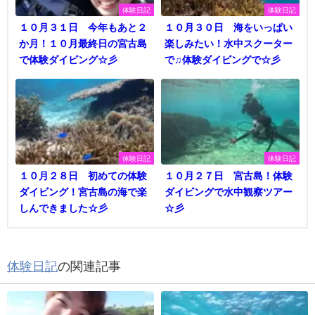
体験日記
体験日記
１０月３１日 今年もあと２
１０月３０日 海をいっぱい
か月！１０月最終日の宮古島
楽しみたい！水中スクーター
で体験ダイビング☆彡
で♫体験ダイビングで☆彡
体験日記
体験日記
１０月２８日 初めての体験
１０月２７日 宮古島！体験
ダイビング！宮古島の海で楽
ダイビングで水中観察ツアー
しんできました☆彡
☆彡
体験日記
の関連記事