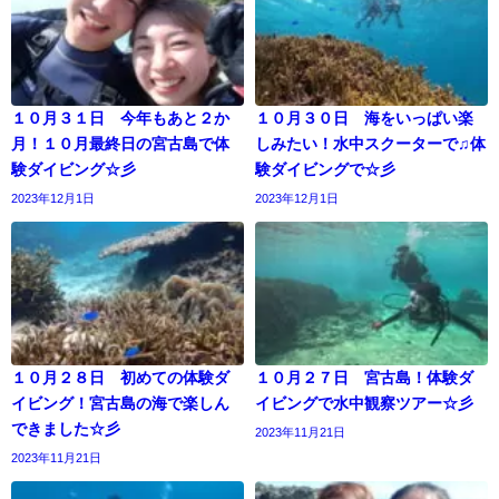
１０月３１日 今年もあと２か
１０月３０日 海をいっぱい楽
月！１０月最終日の宮古島で体
しみたい！水中スクーターで♫体
験ダイビング☆彡
験ダイビングで☆彡
2023年12月1日
2023年12月1日
１０月２８日 初めての体験ダ
１０月２７日 宮古島！体験ダ
イビング！宮古島の海で楽しん
イビングで水中観察ツアー☆彡
できました☆彡
2023年11月21日
2023年11月21日