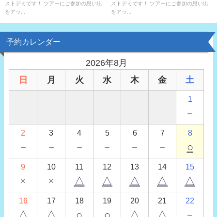
ストデミです！ ツアーにご参加の思い出
ストデミです！ ツアーにご参加の思い出
をアッ...
をアッ...
予約カレンダー
2026年8月
日
月
火
水
木
金
土
1
－
2
3
4
5
6
7
8
－
－
－
－
－
－
○
9
10
11
12
13
14
15
×
×
△
△
△
△
△
16
17
18
19
20
21
22
△
△
○
○
△
△
－