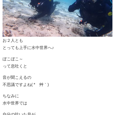
お２人とも
とっても上手に水中世界へ♪
ぼこぼこ～
って息吐くと
音が聞こえるの
不思議ですよね( *´艸｀)
ちなみに
水中世界では
自分の吐いた息が