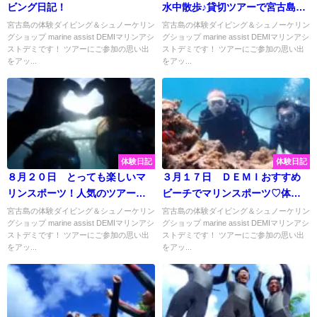
ビング日記！
水中散歩♪貸切ツアーで宮古島の
海を大満喫してきました♡
宮古島の体験ダイビング＆シュノーケリン
宮古島の体験ダイビング＆シュノーケリン
グショップ marine assist DEMIマリンアシ
グショップ marine assist DEMIマリンアシ
ストデミです！ ツアーにご参加の思い出
ストデミです！ ツアーにご参加の思い出
をアッ...
をアッ...
体験日記
体験日記
８月２０日 とっても楽しいマ
３月１７日 ＤＥＭＩおすすめ
リンスポーツ！人気のツアーを
ビーチでマリンスポーツ♡体験
宮古島の海で楽しんできました
ダイビングを大満喫してきまし
宮古島の体験ダイビング＆シュノーケリン
宮古島の体験ダイビング＆シュノーケリン
グショップ marine assist DEMIマリンアシ
グショップ marine assist DEMIマリンアシ
♡
た♡
ストデミです！ ツアーにご参加の思い出
ストデミです！ ツアーにご参加の思い出
をアッ...
をアッ...