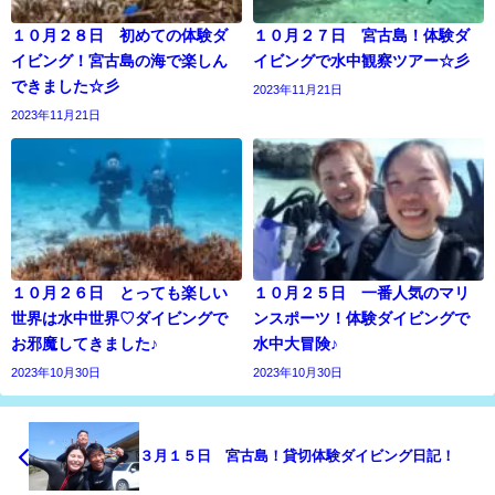
１０月２８日 初めての体験ダ
１０月２７日 宮古島！体験ダ
イビング！宮古島の海で楽しん
イビングで水中観察ツアー☆彡
できました☆彡
2023年11月21日
2023年11月21日
１０月２６日 とっても楽しい
１０月２５日 一番人気のマリ
世界は水中世界♡ダイビングで
ンスポーツ！体験ダイビングで
お邪魔してきました♪
水中大冒険♪
2023年10月30日
2023年10月30日
３月１５日 宮古島！貸切体験ダイビング日記！