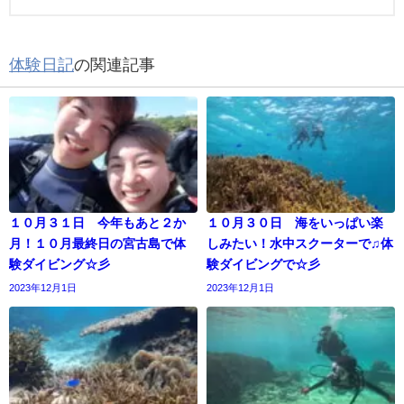
体験日記
の関連記事
１０月３１日 今年もあと２か
１０月３０日 海をいっぱい楽
月！１０月最終日の宮古島で体
しみたい！水中スクーターで♫体
験ダイビング☆彡
験ダイビングで☆彡
2023年12月1日
2023年12月1日