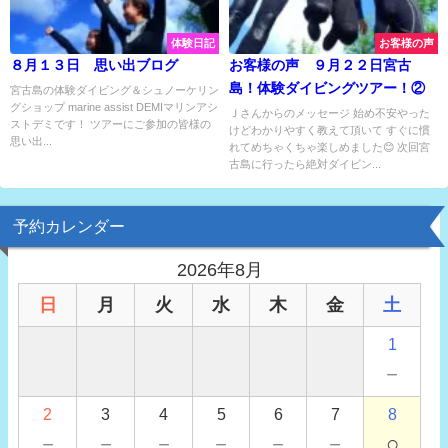
体験日記
お客様の声
８月１３日 思い出ブログ
お客様の声 ９月２２日宮古
島！体験ダイビングツアー！②
宮古島の体験ダイビング＆シュノーケリン
グショップ marine assist DEMIマリンアシ
Ｊさんからのメッセージ 始め不安やった
ストデミです！ ツアーにご参加の皆様の
けどわかりやすく教えて頂いて すぐに慣
思い出...
れてめちゃくちゃ楽しめました😊 次回宮
古島に行ったら絶対ダイビン...
予約カレンダー
2026年8月
日
月
火
水
木
金
土
1
－
2
3
4
5
6
7
8
－
－
－
－
－
－
○