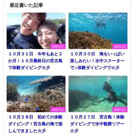
最近書いた記事
体験日記
体験日記
１０月３１日 今年もあと２
１０月３０日 海をいっぱい
か月！１０月最終日の宮古島
楽しみたい！水中スクーター
で体験ダイビング☆彡
で♫体験ダイビングで☆彡
体験日記
体験日記
１０月２８日 初めての体験
１０月２７日 宮古島！体験
ダイビング！宮古島の海で楽
ダイビングで水中観察ツアー
しんできました☆彡
☆彡