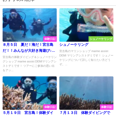
体験日記
シュノーケリング
８月５日 夏だ！海だ！宮古島
シュノーケリング
だ！！みんなが大好き海遊び♪水
宮古島のマリンショップ marine assist
DEMI マリンアシストデミです！ シュノー
面＆水中観察楽しんできました
宮古島の体験ダイビング＆シュノーケリン
ケリングについて詳しく知りたい方どう
グショップ marine assist DEMIマリンアシ
♡
ぞ。...
ストデミです！ ツアーにご参加の思い出
をアッ...
体験日記
体験日記
５月１９日 宮古島！体験ダイ
７月１３日 体験ダイビングで