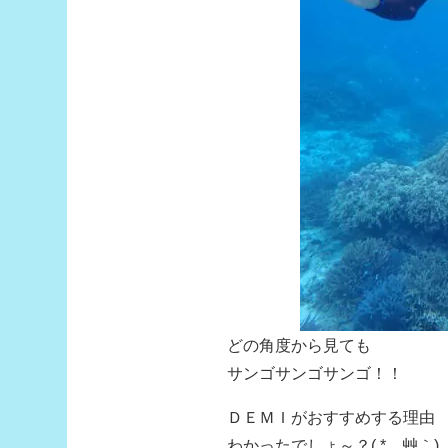
どの角度から見ても
サンゴサンゴサンゴ！！
ＤＥＭＩがおすすめする理由
わかったでしょ～？( *´艸｀)