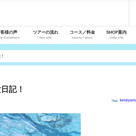
お客様の声
ツアーの流れ
コース／料金
SHOP案内
py Customers
tour info
course / price
shop info
記！
験日記！
kenjiyam