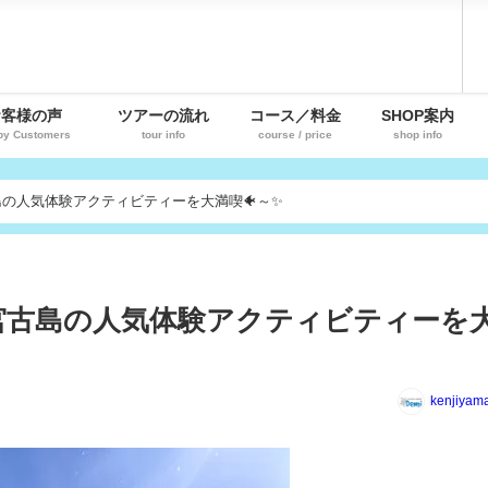
お客様の声
ツアーの流れ
コース／料金
SHOP案内
py Customers
tour info
course / price
shop info
の人気体験アクティビティーを大満喫🐠～✨
宮古島の人気体験アクティビティーを
kenjiyam