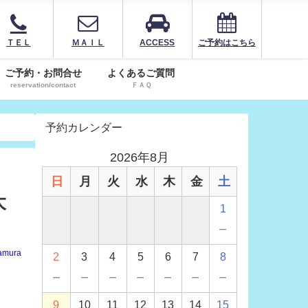
ＴＥＬ
ＭＡＩＬ
ACCESS
ご予約はこちら
ご予約・お問合せ
よくあるご質問
reservation/contact
ＦＡＱ
予約カレンダー
2026年8月
日
月
火
水
木
金
土
大
1
－
amura
2
3
4
5
6
7
8
－
－
－
－
－
－
－
9
10
11
12
13
14
15