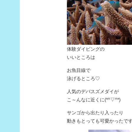
体験ダイビングの
いいところは
お魚目線で
泳げるところ♡
人気のデバスズメダイが
こ～んなに近くに(*^▽^*)
サンゴから出たり入ったり
動きもとっても可愛かったで