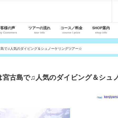
お客様の声
ツアーの流れ
コース／料金
SHOP案内
py Customers
tour info
course / price
shop info
古島で♫人気のダイビング＆シュノーケリングツアー☆
は宮古島で♫人気のダイビング＆シュ
kenjiyam