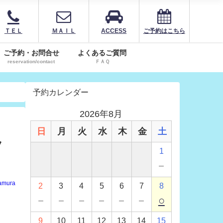
ＴＥＬ
ＭＡＩＬ
ACCESS
ご予約はこちら
ご予約・お問合せ
よくあるご質問
reservation/contact
ＦＡＱ
予約カレンダー
2026年8月
日
月
火
水
木
金
土
ノ
1
－
amura
2
3
4
5
6
7
8
－
－
－
－
－
－
○
9
10
11
12
13
14
15