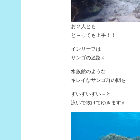
お２人とも
と～っても上手！！
インリーフは
サンゴの迷路♫
水族館のような
キレイなサンゴ群の間を
すいすいすい～と
泳いで抜けてゆきます♬