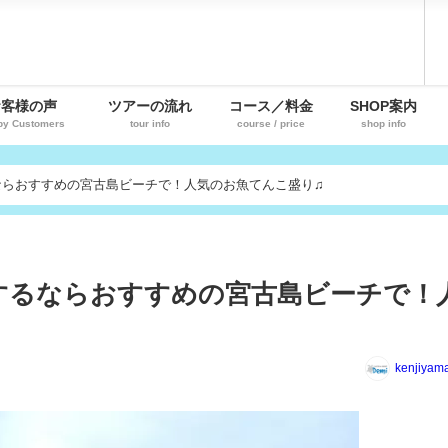
お客様の声
ツアーの流れ
コース／料金
SHOP案内
py Customers
tour info
course / price
shop info
ならおすすめの宮古島ビーチで！人気のお魚てんこ盛り♫
するならおすすめの宮古島ビーチで！
kenjiyam