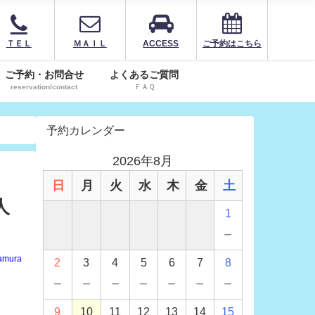
ＴＥＬ
ＭＡＩＬ
ACCESS
ご予約はこちら
ご予約・お問合せ
よくあるご質問
reservation/contact
ＦＡＱ
予約カレンダー
2026年8月
日
月
火
水
木
金
土
人
1
－
amura
2
3
4
5
6
7
8
－
－
－
－
－
－
－
9
10
11
12
13
14
15