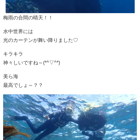
梅雨の合間の晴天！！
水中世界には
光のカーテンが舞い降りました♡
キラキラ
神々しいですね～(*^▽^*)
美ら海
最高でしょ～？？