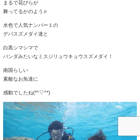
まるで花びらが
舞ってるかのよう♬
水色で人気ナンバー１の
デバスズメダイ達と
白黒シマシマで
パンダみたいなミスジリュウキュウスズメダイ！
南国らしい
素敵なお魚達に
感動でしたね(*^▽^*)