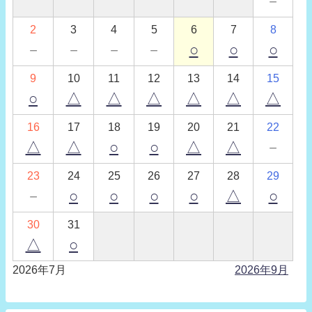
－
2
3
4
5
6
7
8
－
－
－
－
○
○
○
9
10
11
12
13
14
15
○
△
△
△
△
△
△
16
17
18
19
20
21
22
△
△
○
○
△
△
－
23
24
25
26
27
28
29
－
○
○
○
○
△
○
30
31
△
○
2026年7月
2026年9月