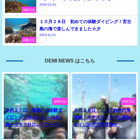
2023.12.01
体験日記
１０月２８日 初めての体験ダイビング！宮古
島の海で楽しんできました☆彡
2023.11.21
体験日記
DEMI NEWS はこちら
体験日記
体験日記
９月２７日 海遊びは体験ダ
９月２６日 とっておきの海
イビングで決まり！いっぱい
体験！水中スクーターに体験
遊べる６０分ロングコース！
ダイビングで大冒険☆
2023年10月7日
2023年10月7日