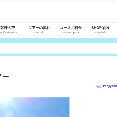
お客様の声
ツアーの流れ
コース／料金
SHOP案内
py Customers
tour info
course / price
shop info
ー
アー
kenjiyam