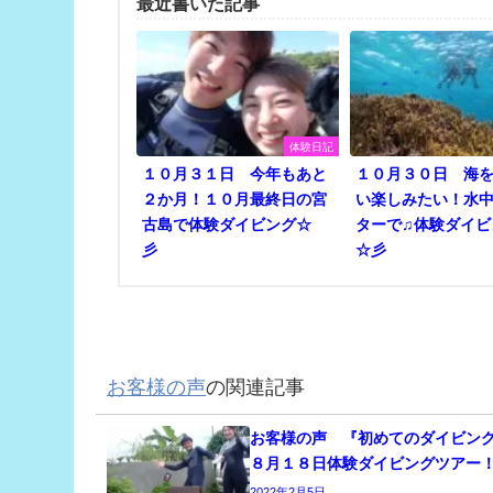
最近書いた記事
体験日記
１０月３１日 今年もあと
１０月３０日 海
２か月！１０月最終日の宮
い楽しみたい！水
古島で体験ダイビング☆
ターで♫体験ダイビ
彡
☆彡
お客様の声
の関連記事
お客様の声 『初めてのダイビン
８月１８日体験ダイビングツアー
2022年2月5日