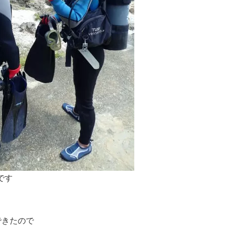
です
できたので