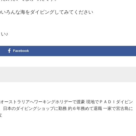
のいろんな海をダイビングしてみてください
い♪
Facebook
でオーストラリアへワーキングホリデーで渡豪 現地でＰＡＤＩダイビン
、日本のダイビングショップに勤務 約６年務めて退職 一家で宮古島に
立