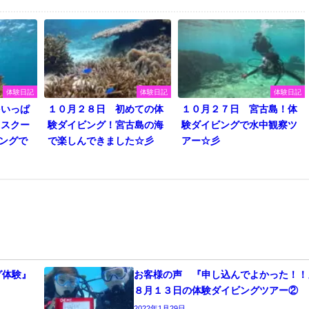
体験日記
体験日記
体験日記
をいっぱ
１０月２８日 初めての体
１０月２７日 宮古島！体
中スクー
験ダイビング！宮古島の海
験ダイビングで水中観察ツ
ングで
で楽しんできました☆彡
アー☆彡
グ体験』
お客様の声 『申し込んでよかった！！
！
８月１３日の体験ダイビングツアー②
2022年1月29日