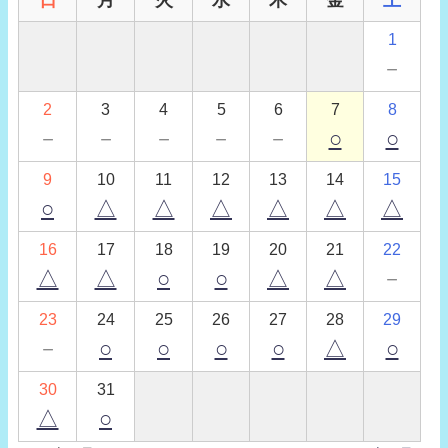
1
－
2
3
4
5
6
7
8
－
－
－
－
－
○
○
9
10
11
12
13
14
15
○
△
△
△
△
△
△
16
17
18
19
20
21
22
△
△
○
○
△
△
－
23
24
25
26
27
28
29
－
○
○
○
○
△
○
30
31
△
○