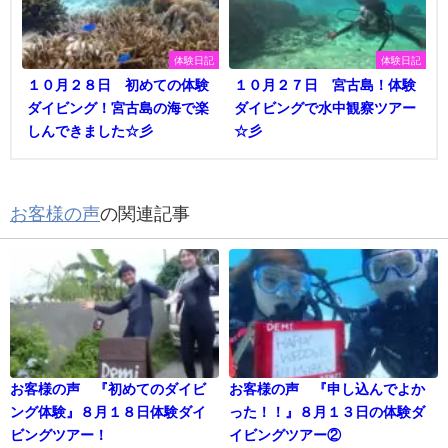
体験日記
体験日記
１０月２８日 初めての体験
１０月２７日 宮古島！体験
ダイビング！宮古島の海で楽
ダイビングで水中観察ツアー
しんできました☆彡
☆彡
お客様の声
の関連記事
お客様の声 『初めてのダイビ
お客様の声 『申し込んでよか
ング体験』８月１８日体験ダイ
った！！』８月１３日の体験ダ
ビングツアー！
イビングツアー②