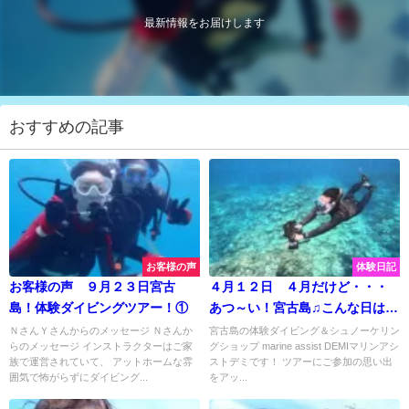
最新情報をお届けします
おすすめの記事
お客様の声
体験日記
お客様の声 ９月２３日宮古
４月１２日 ４月だけど・・・
島！体験ダイビングツアー！①
あつ～い！宮古島♫こんな日はマ
リンスポーツで決まり！
ＮさんＹさんからのメッセージ Ｎさんか
宮古島の体験ダイビング＆シュノーケリン
らのメッセージ インストラクターはご家
グショップ marine assist DEMIマリンアシ
族で運営されていて、 アットホームな雰
ストデミです！ ツアーにご参加の思い出
囲気で怖がらずにダイビング...
をアッ...