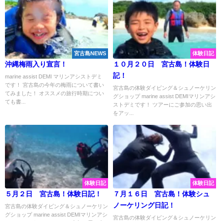
宮古島NEWS
体験日記
沖縄梅雨入り宣言！
１０月２０日 宮古島！体験日
記！
marine assist DEMI マリンアシストデミ
です！ 宮古島の今年の梅雨について書い
宮古島の体験ダイビング＆シュノーケリン
てみました！ オススメの旅行時期につい
グショップ marine assist DEMIマリンアシ
ても書...
ストデミです！ ツアーにご参加の思い出
をアッ...
体験日記
体験日記
５月２日 宮古島！体験日記！
７月１６日 宮古島！体験シュ
ノーケリング日記！
宮古島の体験ダイビング＆シュノーケリン
グショップ marine assist DEMIマリンアシ
宮古島の体験ダイビング＆シュノーケリン