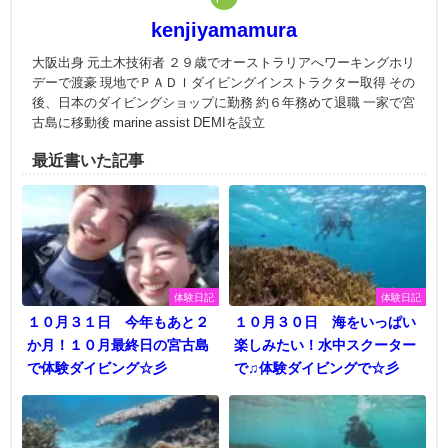
kenjiyamamura
大阪出身 元土木技術者 ２９歳でオーストラリアへワーキングホリ
デーで渡豪 現地でＰＡＤＩダイビングインストラクター取得 その
後、日本のダイビングショップに勤務 約６年務めて退職 一家で宮
古島に移動後 marine assist DEMIを設立
最近書いた記事
体験日記
体験日記
１０月３１日 今年もあと２
１０月３０日 海をいっぱい
か月！１０月最終日の宮古島
楽しみたい！水中スクーター
で体験ダイビング☆彡
で♫体験ダイビングで☆彡