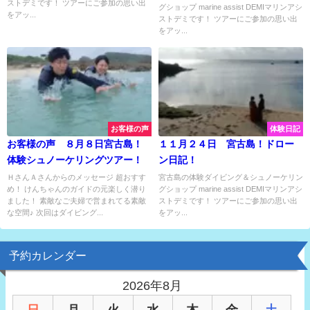
ストデミです！ ツアーにご参加の思い出
グショップ marine assist DEMIマリンアシ
をアッ...
ストデミです！ ツアーにご参加の思い出
をアッ...
お客様の声
体験日記
お客様の声 ８月８日宮古島！
１１月２４日 宮古島！ドロー
体験シュノーケリングツアー！
ン日記！
ＨさんＡさんからのメッセージ 超おすす
宮古島の体験ダイビング＆シュノーケリン
め！ けんちゃんのガイドの元楽しく潜り
グショップ marine assist DEMIマリンアシ
ました！ 素敵なご夫婦で営まれてる素敵
ストデミです！ ツアーにご参加の思い出
な空間♪ 次回はダイビング...
をアッ...
予約カレンダー
2026年8月
日
月
火
水
木
金
土