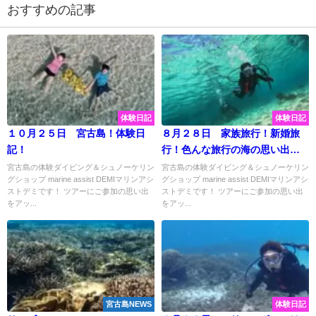
おすすめの記事
体験日記
体験日記
１０月２５日 宮古島！体験日
８月２８日 家族旅行！新婚旅
記！
行！色んな旅行の海の思い出い
っぱい作ってきました♡
宮古島の体験ダイビング＆シュノーケリン
宮古島の体験ダイビング＆シュノーケリン
グショップ marine assist DEMIマリンアシ
グショップ marine assist DEMIマリンアシ
ストデミです！ ツアーにご参加の思い出
ストデミです！ ツアーにご参加の思い出
をアッ...
をアッ...
宮古島NEWS
体験日記