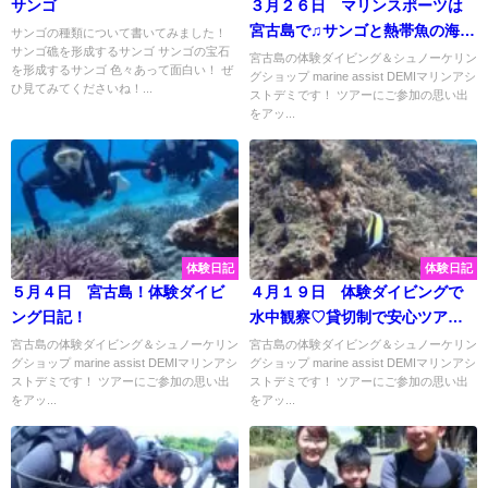
サンゴ
３月２６日 マリンスポーツは
宮古島で♫サンゴと熱帯魚の海に
サンゴの種類について書いてみました！
サンゴ礁を形成するサンゴ サンゴの宝石
幸せパワーもらいました♡
宮古島の体験ダイビング＆シュノーケリン
を形成するサンゴ 色々あって面白い！ ぜ
グショップ marine assist DEMIマリンアシ
ひ見てみてくださいね！...
ストデミです！ ツアーにご参加の思い出
をアッ...
体験日記
体験日記
５月４日 宮古島！体験ダイビ
４月１９日 体験ダイビングで
ング日記！
水中観察♡貸切制で安心ツアー
☆
宮古島の体験ダイビング＆シュノーケリン
宮古島の体験ダイビング＆シュノーケリン
グショップ marine assist DEMIマリンアシ
グショップ marine assist DEMIマリンアシ
ストデミです！ ツアーにご参加の思い出
ストデミです！ ツアーにご参加の思い出
をアッ...
をアッ...