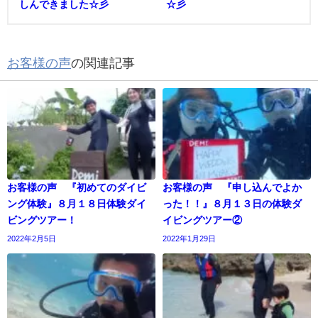
しんできました☆彡
☆彡
お客様の声
の関連記事
お客様の声 『初めてのダイビ
お客様の声 『申し込んでよか
ング体験』８月１８日体験ダイ
った！！』８月１３日の体験ダ
ビングツアー！
イビングツアー②
2022年2月5日
2022年1月29日