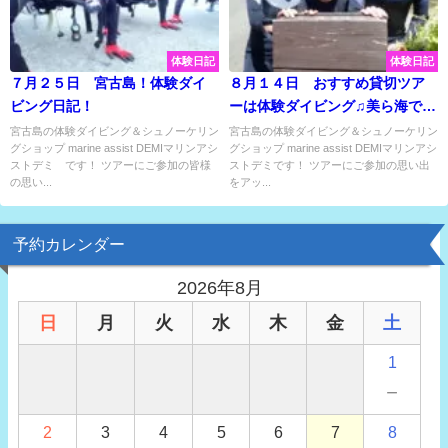
体験日記
体験日記
７月２５日 宮古島！体験ダイ
８月１４日 おすすめ貸切ツア
ビング日記！
ーは体験ダイビング♫美ら海でい
っぱい楽しんできました♡
宮古島の体験ダイビング＆シュノーケリン
宮古島の体験ダイビング＆シュノーケリン
グショップ marine assist DEMIマリンアシ
グショップ marine assist DEMIマリンアシ
ストデミ です！ ツアーにご参加の皆様
ストデミです！ ツアーにご参加の思い出
の思い...
をアッ...
予約カレンダー
2026年8月
日
月
火
水
木
金
土
1
－
2
3
4
5
6
7
8