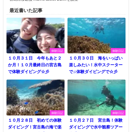
最近書いた記事
体験日記
体験日記
１０月３１日 今年もあと２
１０月３０日 海をいっぱい
か月！１０月最終日の宮古島
楽しみたい！水中スクーター
で体験ダイビング☆彡
で♫体験ダイビングで☆彡
体験日記
体験日記
１０月２８日 初めての体験
１０月２７日 宮古島！体験
ダイビング！宮古島の海で楽
ダイビングで水中観察ツアー