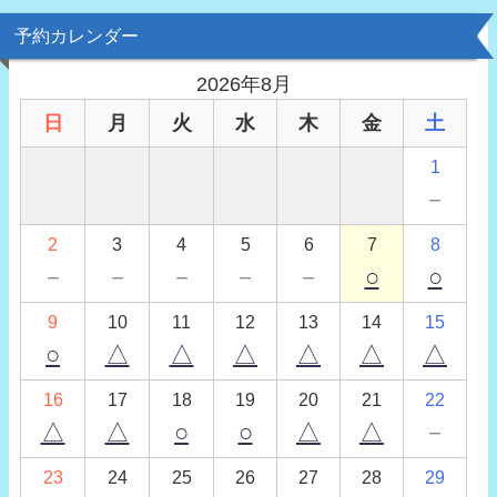
予約カレンダー
2026年8月
日
月
火
水
木
金
土
1
－
2
3
4
5
6
7
8
－
－
－
－
－
○
○
9
10
11
12
13
14
15
○
△
△
△
△
△
△
16
17
18
19
20
21
22
△
△
○
○
△
△
－
23
24
25
26
27
28
29