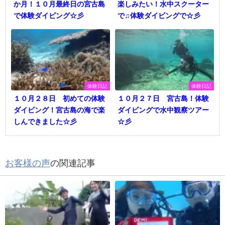
か月！１０月最終日の宮古島
楽しみたい！水中スクーター
で体験ダイビング☆彡
で♫体験ダイビングで☆彡
体験日記
体験日記
１０月２８日 初めての体験
１０月２７日 宮古島！体験
ダイビング！宮古島の海で楽
ダイビングで水中観察ツアー
しんできました☆彡
☆彡
お客様の声
の関連記事