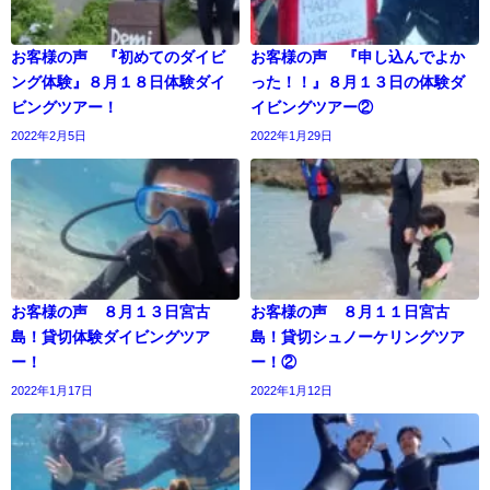
お客様の声 『初めてのダイビ
お客様の声 『申し込んでよか
ング体験』８月１８日体験ダイ
った！！』８月１３日の体験ダ
ビングツアー！
イビングツアー②
2022年2月5日
2022年1月29日
お客様の声 ８月１３日宮古
お客様の声 ８月１１日宮古
島！貸切体験ダイビングツア
島！貸切シュノーケリングツア
ー！
ー！②
2022年1月17日
2022年1月12日