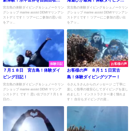
新体験！水中世界を自由自在に
海遊びが最高！体験ダイビング
♡
で水中散歩♪
宮古島の体験ダイビング＆シュノーケリン
宮古島の体験ダイビング＆シュノーケリン
グショップ marine assist DEMIマリンアシ
グショップ marine assist DEMIマリンアシ
ストデミです！ ツアーにご参加の思い出
ストデミです！ ツアーにご参加の思い出
をアッ...
をアッ...
体験日記
お客様の声
７月１８日 宮古島！体験ダイ
お客様の声 ８月１１日宮古
ビング日記！
島！体験ダイビングツアー！
宮古島の体験ダイビング＆シュノーケリン
ＧさんＳさんからのメッセージ ご丁寧に
グショップ marine assist DEMI マリンア
楽しく指導の後安心してダイビングを楽し
シストデミ です！ 思い出ブログ７月１８
めました！ インストラクター凄く憧れま
日の...
す！ 自分もダイビングの資...