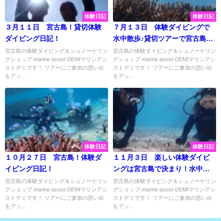
体験日記
体験日記
３月１１日 宮古島！貸切体験
７月１３日 体験ダイビングで
ダイビング日記！
水中散歩♪貸切ツアーで宮古島の
海を大満喫してきました♡
宮古島の体験ダイビング＆シュノーケリン
宮古島の体験ダイビング＆シュノーケリン
グショップ marine assist DEMIマリンアシ
グショップ marine assist DEMIマリンアシ
ストデミです！ ツアーにご参加の思い出
ストデミです！ ツアーにご参加の思い出
をアッ...
をアッ...
体験日記
体験日記
１０月２７日 宮古島！体験ダ
１１月３日 楽しい体験ダイビ
イビング日記！
ングは宮古島で決まり！水中散
歩で美ら海堪能してきました
宮古島の体験ダイビング＆シュノーケリン
宮古島の体験ダイビング＆シュノーケリン
グショップ marine assist DEMIマリンアシ
グショップ marine assist DEMIマリンアシ
♡
ストデミです！ ツアーにご参加の思い出
ストデミです！ ツアーにご参加の思い出
をアッ...
をアッ...