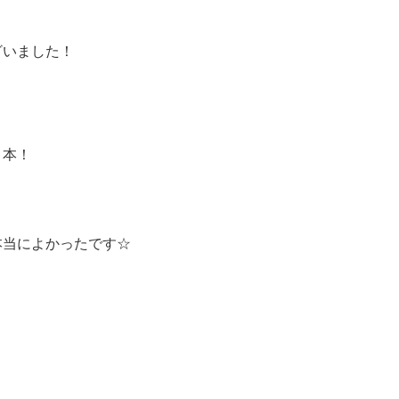
ざいました！
２本！
本当によかったです☆
！
！