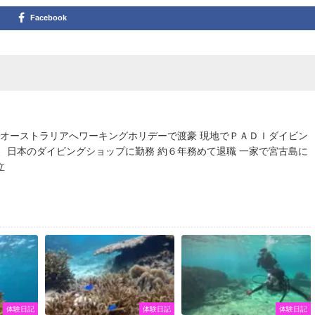
Facebook
でオーストラリアへワーキングホリデーで渡豪 現地でＰＡＤＩダイビン
、日本のダイビングショップに勤務 約６年務めて退職 一家で宮古島に
立
体験日記
体験日記
体験日記