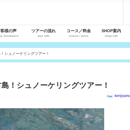
お客様の声
ツアーの流れ
コース／料金
SHOP案内
py Customers
tour info
course / price
shop info
島！シュノーケリングツアー！
古島！シュノーケリングツアー！
kenjiyam