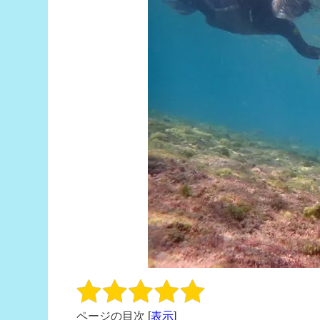
ページの目次
[
表示
]